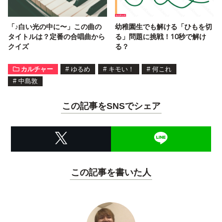
「♪白い光の中に〜」この曲の
幼稚園生でも解ける「ひもを切
タイトルは？定番の合唱曲から
る」問題に挑戦！10秒で解け
クイズ
る？
カルチャー
#
ゆるめ
#
キモい！
#
何これ
#
中島敦
この記事をSNSでシェア
この記事を書いた人