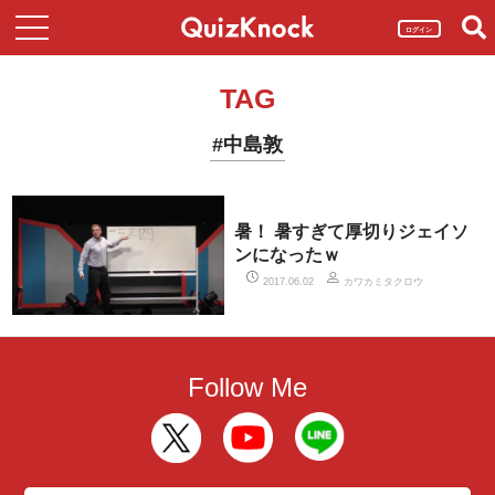
ログイン
TAG
#中島敦
暑！ 暑すぎて厚切りジェイソ
ンになったｗ
カワカミタクロウ
2017.06.02
Follow Me