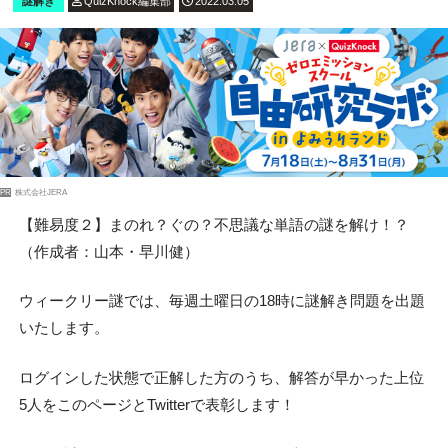
謎解き
QuizKnock編集部
2022.03.05
PR
株式会社JERA
【難易度２】まのれ？ぐの？不思議な単語の謎を解け！？
（作成者：山本・早川健）
ウィークリー謎では、毎週土曜日の18時に謎解き問題を出題
いたします。
ログインした状態で正解した方のうち、解答が早かった上位
5人をこのページとTwitterで表彰します！