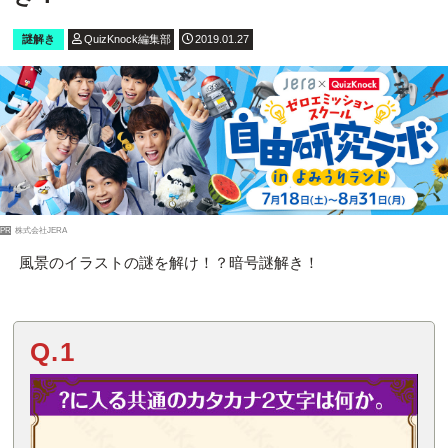
謎解き
QuizKnock編集部
2019.01.27
PR
株式会社JERA
風景のイラストの謎を解け！？暗号謎解き！
Q.1