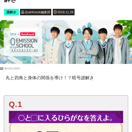
謎解き
QuizKnock編集部
2018.11.29
PR
株式会社JERA
丸と四角と身体の関係を導け！？暗号謎解き
Q.1