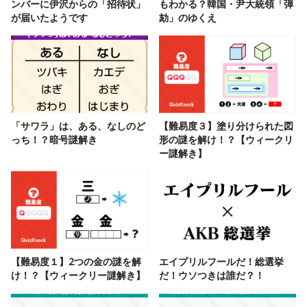
ンバーに伊沢からの「招待状」
もわかる？韓国・尹大統領「弾
が届いたようです
劾」のゆくえ
「サワラ」は、ある、なしのど
【難易度３】塗り分けられた図
っち！？暗号謎解き
形の謎を解け！？【ウィークリ
ー謎解き】
【難易度１】2つの金の謎を解
エイプリルフールだ！総選挙
け！？【ウィークリー謎解き】
だ！ウソつきは誰だ？！