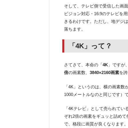
そして、テレビ側で受信した画面を
ビジョン対応・16:9のテレビ
きるわけです。ただし、地デジ
落ちます。
「4K」って？
さてさて、本命の「
4K
」ですが
倍
の画素数、
3840×2160画素
を誇
「4K」というのは、横の画素数が
1000メートルなのと同じです
「4Kテレビ」として売られてい
ぞれ2倍の画素をギュッと詰めて
で、格段に画質が良くなります