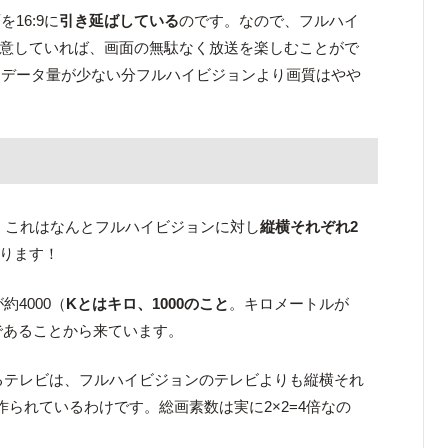
16:9に
引き延ばしている
のです。なので、フルハイ
を用意していれば、画面の無駄なく放送を楽しむことがで
はデータ量が少ない分フルハイビジョンより画質はやや
、これはなんとフルハイビジョンに対し
縦横それぞれ2
ります！
約4000（
Kとはキロ、1000のこと
。キロメートルが
）であることから来ています。
るテレビは、フルハイビジョンのテレビよりも縦横それ
作られているわけです。総画素数は実に2×2=4倍なの
。