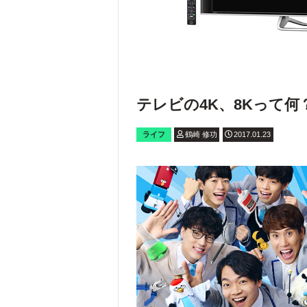
テレビの4K、8Kって
ライフ
鶴崎 修功
2017.01.23