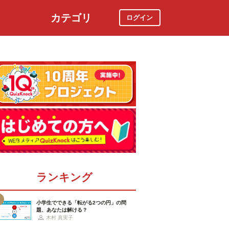
カテゴリ
ログイン
社会
スポーツ
時事ニュース
特集
ランキング
小学生でできる「転がる2つの円」の問
題、あなたは解ける？
木村 真実子