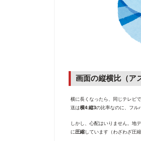
画面の縦横比（ア
横に長くなったら、同じテレビ
送は
横4:縦3
の比率なのに、フル
しかし、心配はいりません。地デジ
に
圧縮
しています（わざわざ圧