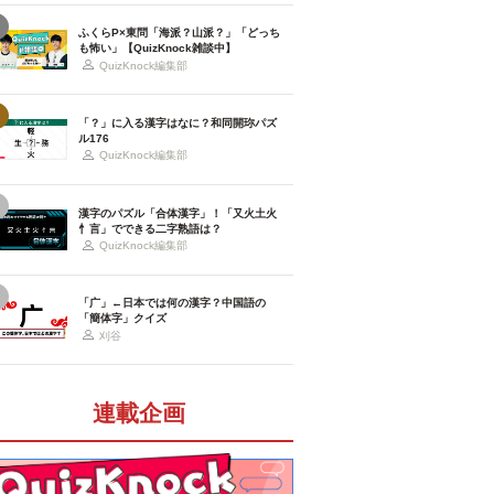
ふくらP×東問「海派？山派？」「どっち
も怖い」【QuizKnock雑談中】
QuizKnock編集部
「？」に入る漢字はなに？和同開珎パズ
ル176
QuizKnock編集部
漢字のパズル「合体漢字」！「又火土火
忄言」でできる二字熟語は？
QuizKnock編集部
「广」←日本では何の漢字？中国語の
「簡体字」クイズ
刈谷
連載企画