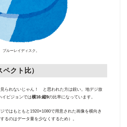
ブルーレイディスク。
スペクト比）
で見られないじゃん！ と思われた方は鋭い。地デジ放
ハイビジョンでは
横16:縦9
の比率になっています。
ではもともと1920×1080で用意された画像を横向き
縮するのはデータ量を少なくするため）。