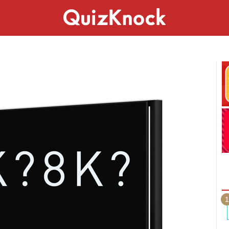
スペシャル
ライフ
ことば
カルチャー
1