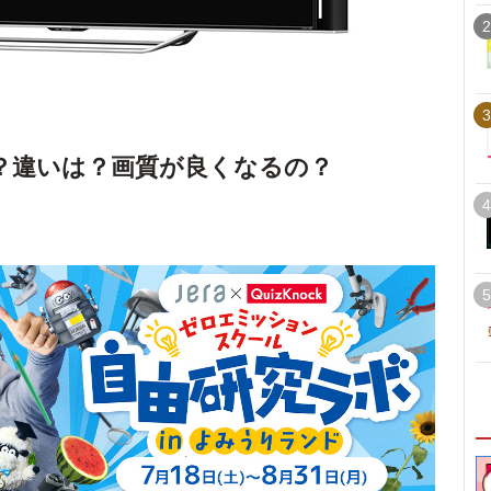
2
3
何？違いは？画質が良くなるの？
4
5