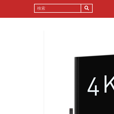
謎解き
コラム
常識
理系