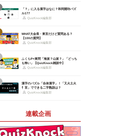
「？」に入る漢字はなに？和同開珎パズ
ル177
QuizKnock編集部
WHAT大会長・東言だけど質問ある？
【100の質問】
QuizKnock編集部
ふくらP×東問「海派？山派？」「どっち
も怖い」【QuizKnock雑談中】
QuizKnock編集部
漢字のパズル「合体漢字」！「又火土火
忄言」でできる二字熟語は？
QuizKnock編集部
連載企画