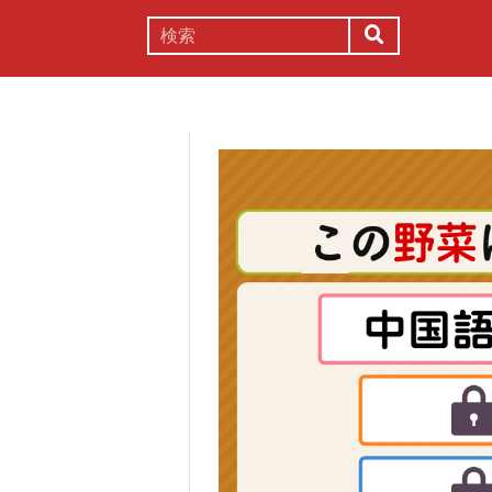
謎解き
コラム
常識
理系