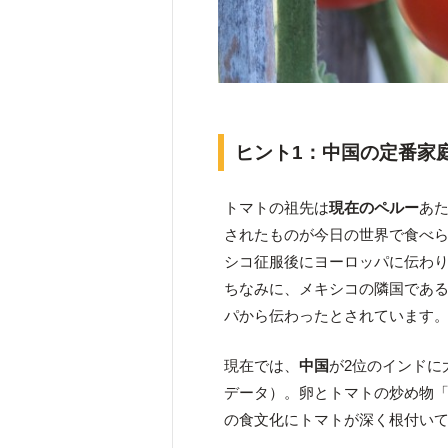
ヒント1：中国の定番家
トマトの祖先は
現在のペルー
あ
されたものが今日の世界で食べら
シコ征服後にヨーロッパに伝わり
ちなみに、メキシコの隣国であ
パから伝わったとされています
現在では、
中国
が2位のインドに
データ）。卵とトマトの炒め物
の食文化にトマトが深く根付い