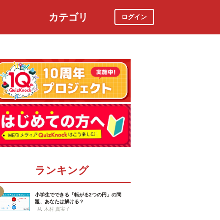
カテゴリ
ログイン
社会
スポーツ
時事ニュース
特集
ランキング
小学生でできる「転がる2つの円」の問
題、あなたは解ける？
木村 真実子