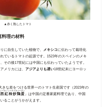
▲赤く熟したトマト
庭料理の材料
たりに自生していた植物で、
メキシコ
に伝わって栽培化
れているトマトの起源です。1523年のスペインのメキ
、その後17世紀には中国にも伝わっていたようです。
るアメリカには、
アジアよりも遅い
18世紀末にヨーロッ
。
大きな差をつける世界一のトマト生産国です（2023年の
シーホンシーチャオジーダン
「
西紅柿炒鶏蛋
」は中国の定番家庭料理であり、中国
ていることがうかがえます。