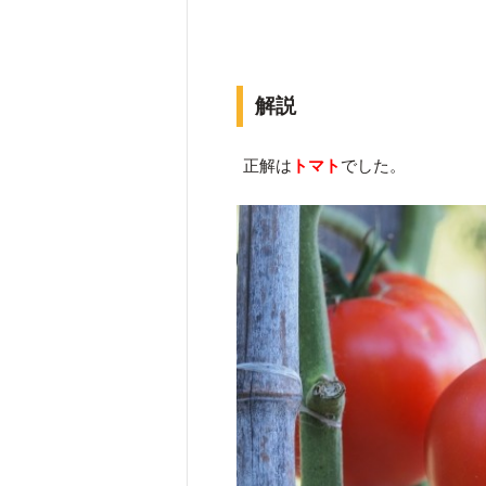
解説
正解は
トマト
でした。