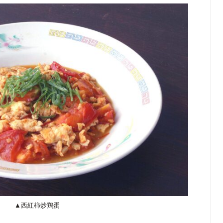
▲西紅柿炒鶏蛋