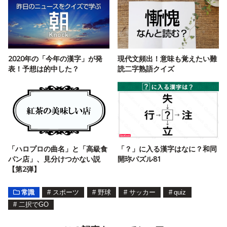
2020年の「今年の漢字」が発
現代文頻出！意味も覚えたい難
表！予想は的中した？
読二字熟語クイズ
「ハロプロの曲名」と「高級食
「？」に入る漢字はなに？和同
パン店」、見分けつかない説
開珎パズル81
【第2弾】
常識
#
スポーツ
#
野球
#
サッカー
#
quiz
#
二択でGO