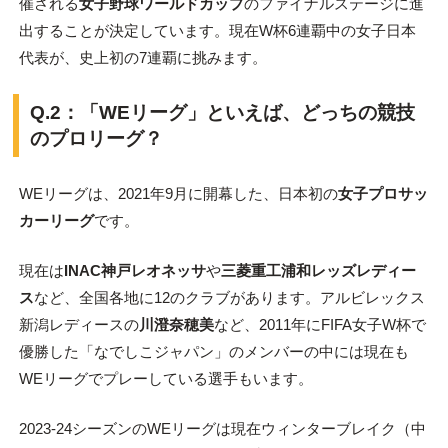
催される
女子野球ワールドカップ
のファイナルステージに進
出することが決定しています。現在W杯6連覇中の女子日本
代表が、史上初の7連覇に挑みます。
Q.2：
「WEリーグ」といえば、どっちの競技
のプロリーグ？
WEリーグは、2021年9月に開幕した、日本初の
女子プロサッ
カーリーグ
です。
現在は
INAC神戸レオネッサ
や
三菱重工浦和レッズレディー
ス
など、全国各地に12のクラブがあります。アルビレックス
新潟レディースの
川澄奈穂美
など、2011年にFIFA女子W杯で
優勝した「なでしこジャパン」のメンバーの中には現在も
WEリーグでプレーしている選手もいます。
2023-24シーズンのWEリーグは現在ウィンターブレイク（中