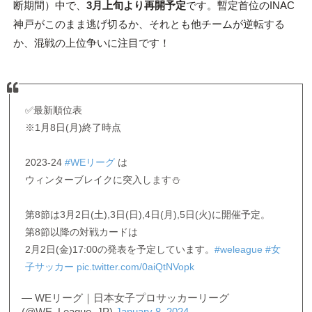
断期間）中で、
3月上旬より再開予定
です。暫定首位のINAC
神戸がこのまま逃げ切るか、それとも他チームが逆転する
か、混戦の上位争いに注目です！
✅最新順位表
※1月8日(月)終了時点
2023-24
#WEリーグ
は
ウィンターブレイクに突入します⛄️
第8節は3月2日(土),3日(日),4日(月),5日(火)に開催予定。
第8節以降の対戦カードは
2月2日(金)17:00の発表を予定しています。
#weleague
#女
子サッカー
pic.twitter.com/0aiQtNVopk
— WEリーグ｜日本女子プロサッカーリーグ
(@WE_League_JP)
January 8, 2024