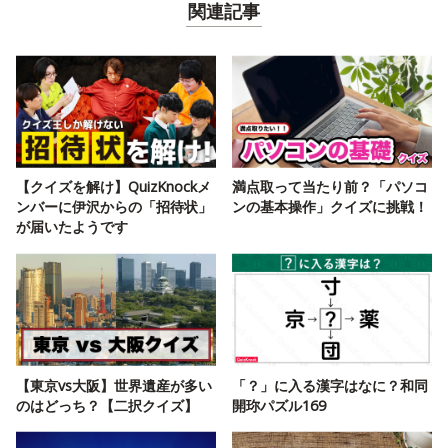
関連記事
【クイズを解け】QuizKnockメ
満点取って当たり前？「パソコ
ンバーに伊沢からの「招待状」
ンの基本操作」クイズに挑戦！
が届いたようです
【東京vs大阪】世界遺産が多い
「？」に入る漢字はなに？和同
のはどっち？【二択クイズ】
開珎パズル169