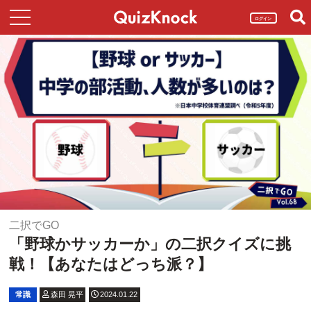
ログイン
二択でGO
「野球かサッカーか」の二択クイズに挑
戦！【あなたはどっち派？】
常識
森田 晃平
2024.01.22