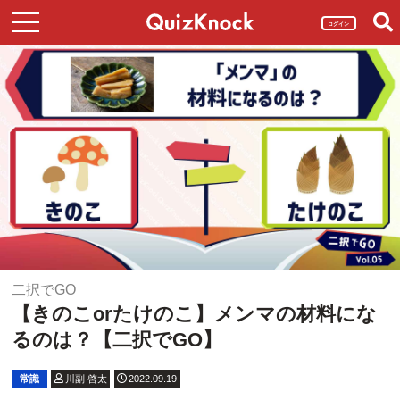
ログイン
二択でGO
【きのこorたけのこ】メンマの材料にな
るのは？【二択でGO】
常識
川副 啓太
2022.09.19