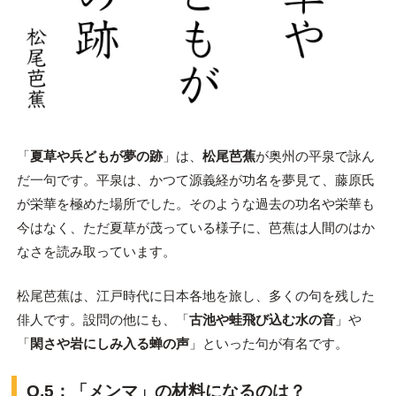
「
夏草や兵どもが夢の跡
」は、
松尾芭蕉
が奥州の平泉で詠ん
だ一句です。平泉は、かつて源義経が功名を夢見て、藤原氏
が栄華を極めた場所でした。そのような過去の功名や栄華も
今はなく、ただ夏草が茂っている様子に、芭蕉は人間のはか
なさを読み取っています。
松尾芭蕉は、江戸時代に日本各地を旅し、多くの句を残した
俳人です。設問の他にも、「
古池や蛙飛び込む水の音
」や
「
閑さや岩にしみ入る蝉の声
」といった句が有名です。
Q.5：「メンマ」の材料になるのは？