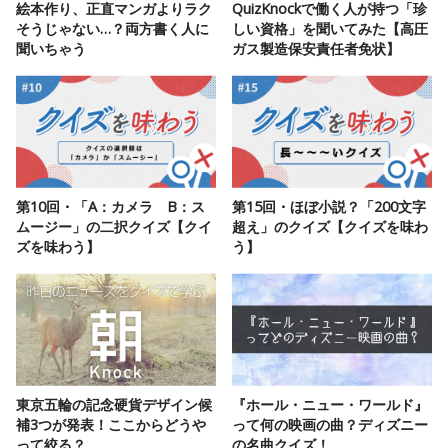
絵本作り、正直マンガよりラク
QuizKnockで働く人が持つ「珍
そうじゃない…？両方書く人に
しい資格」を聞いてみた【高圧
聞いちゃう
ガス製造保安責任者免状】
第10回・「A：カメラ B：ス
第15回・ほぼ小説？「200文字
ムージー」の二択クイズ【クイ
超え」のクイズ【クイズを味わ
ズを味わう】
う】
東京五輪の記念硬貨デザイン候
『ホール・ニュー・ワールド』
補3つが発表！ここからどうや
って何の映画の曲？ディズニー
って絞る？
の名曲クイズ！