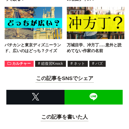
バチカンと東京ディズニーラン
万城目学、冲方丁……意外と読
ド、広いのはどっち？クイズ
めてない作家の名前
カルチャー
#
総復習Knock
#
ネット
#
バズ
この記事をSNSでシェア
この記事を書いた人