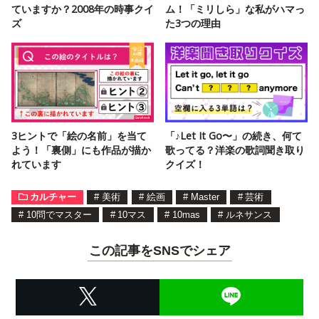
ていますか？2008年の時事クイ
ム！「ミリしら」な私がハマっ
ズ
た3つの理由
3ヒントで「絵の名前」を当て
「♪Let It Go〜」の続き、何て
よう！「裏側」にも作品が描か
歌ってる？洋楽の歌詞聞き取り
れています
クイズ！
カルチャー
#
美術
#
絵画
#
Master
#
芸術
#
10問でマスター
#
10マス
#
10mas
#
ルネサンス
この記事をSNSでシェア