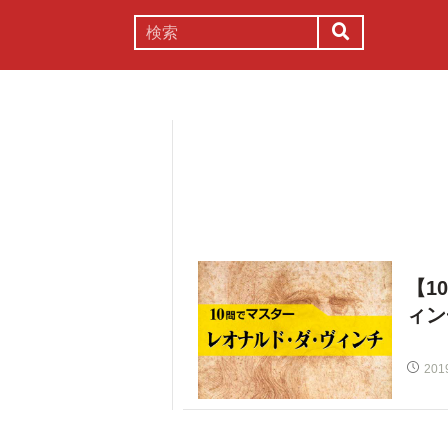
謎解き
コラム
常識
理系
【1
ィン
201