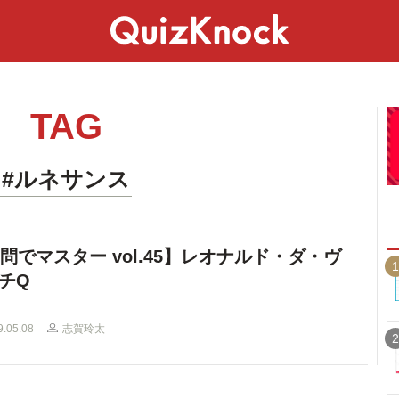
スペシャル
ライフ
ことば
カルチャー
TAG
#ルネサンス
0問でマスター vol.45】レオナルド・ダ・ヴ
1
チQ
9.05.08
志賀玲太
2