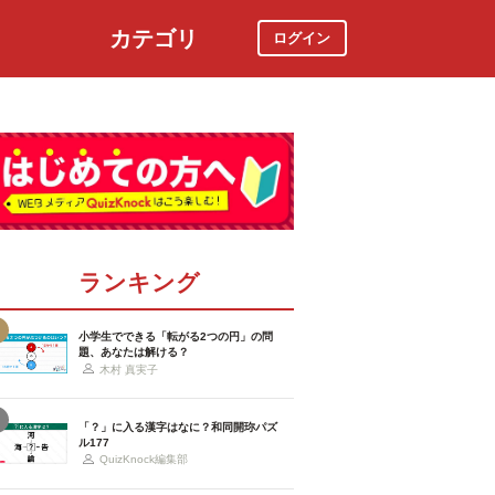
カテゴリ
ログイン
社会
スポーツ
時事ニュース
特集
ランキング
小学生でできる「転がる2つの円」の問
題、あなたは解ける？
木村 真実子
「？」に入る漢字はなに？和同開珎パズ
ル177
QuizKnock編集部