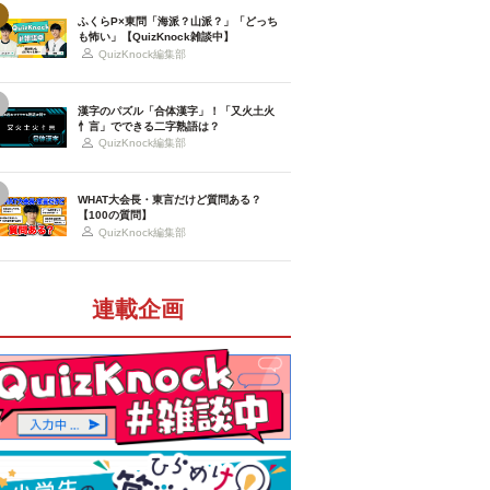
ふくらP×東問「海派？山派？」「どっち
も怖い」【QuizKnock雑談中】
QuizKnock編集部
漢字のパズル「合体漢字」！「又火土火
忄言」でできる二字熟語は？
QuizKnock編集部
WHAT大会長・東言だけど質問ある？
【100の質問】
QuizKnock編集部
連載企画