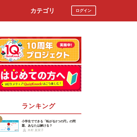
カテゴリ
ログイン
社会
スポーツ
時事ニュース
特集
ランキング
小学生でできる「転がる2つの円」の問
題、あなたは解ける？
木村 真実子