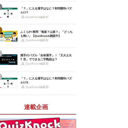
「？」に入る漢字はなに？和同開珎パズ
ル177
QuizKnock編集部
ふくらP×東問「海派？山派？」「どっち
も怖い」【QuizKnock雑談中】
QuizKnock編集部
漢字のパズル「合体漢字」！「又火土火
忄言」でできる二字熟語は？
QuizKnock編集部
「？」に入る漢字はなに？和同開珎パズ
ル176
QuizKnock編集部
連載企画