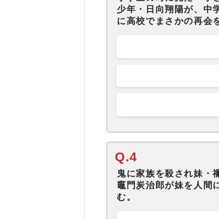
少年・日向翔陽が、中
に高校でまさかの再会
Q.4
鬼に家族を殺され妹・
竈門炭治郎が妹を人間
む。