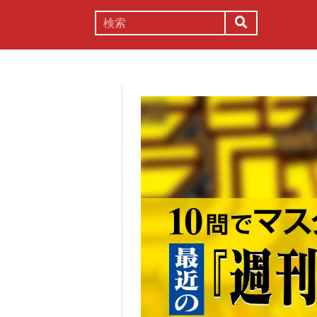
謎解き
コラム
常識
理系