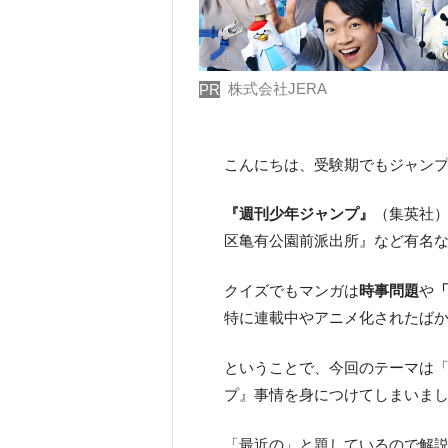
株式会社JERA
PR
こんにちは、受験期でもジャン
『週刊少年ジャンプ』
（集英社）
区亀有公園前派出所』など有名
クイズでもマンガは
時事問題
や
特に連載中やアニメ化されたば
ということで、今回のテーマは
プ』事情を身につけてしまいま
「最近の」と題しているので解