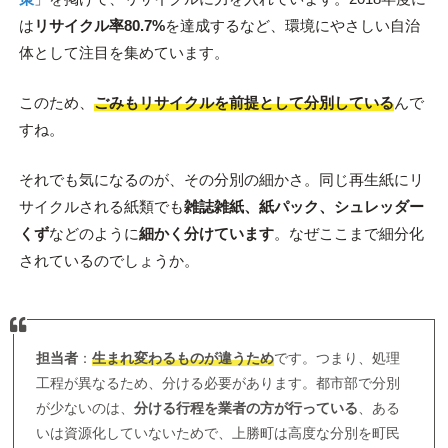
は
リサイクル率80.7%
を達成するなど、環境にやさしい自治
体として注目を集めています。
このため、
ごみもリサイクルを前提として分別している
んで
すね。
それでも気になるのが、その分別の細かさ。同じ再生紙にリ
サイクルされる紙類でも
雑誌雑紙、紙パック、シュレッダー
くず
などのように
細かく分けています
。なぜここまで細分化
されているのでしょうか。
担当者
：
生まれ変わるものが違うため
です。つまり、処理
工程が異なるため、分ける必要があります。都市部で分別
が少ないのは、
分ける行程を業者の方が行っている
、ある
いは資源化していないためで、上勝町は高度な分別を町民