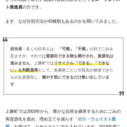
ト推進員
の方です。
まず、なぜ分別方法が45種類もあるのかを聞いてみました。
担当者
：多くの日本人は、
「可燃」「不燃」
の目でごみを
見ますが、それでは
資源化できる物も燃やされ、資源化は
進みません
。上勝町では
リサイクル「できる」「できな
い」を判断基準
として、各素材ごとに引取先が確保できた
ものを資源化し、
燃やす前にできるだけ救い出していま
す
。
上勝町では2003年から、豊かな自然を継承するためにごみの
再資源化を進め、埋め立てを減らす「
ゼロ・ウェイスト政
策
」を掲げて、リサイクルに力を入れています。2018年度に