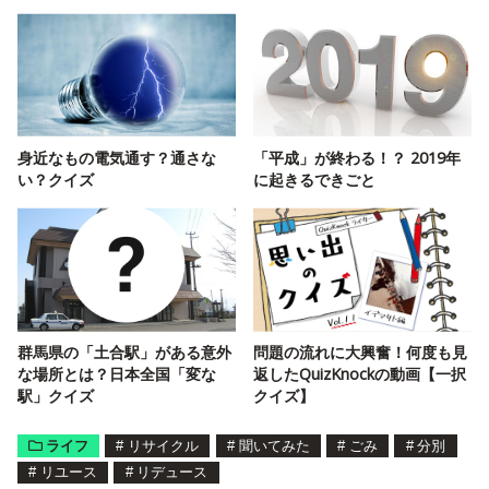
身近なもの電気通す？通さな
「平成」が終わる！？ 2019年
い？クイズ
に起きるできごと
群馬県の「土合駅」がある意外
問題の流れに大興奮！何度も見
な場所とは？日本全国「変な
返したQuizKnockの動画【一択
駅」クイズ
クイズ】
ライフ
#
リサイクル
#
聞いてみた
#
ごみ
#
分別
#
リユース
#
リデュース