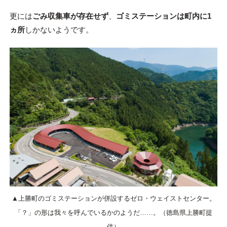
更には
ごみ収集車が存在せず
、
ゴミステーションは町内に1
ヵ所
しかないようです。
▲上勝町のゴミステーションが併設するゼロ・ウェイストセンター。
「？」の形は我々を呼んでいるかのようだ……。（徳島県上勝町提
供）