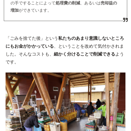
の手ですることによって
処理費の削減
、あるいは
売却益の
増加
ができています。
「ごみを捨てた後」という
私たちのあまり意識しないところ
にもお金がかかっている
、ということを改めて気付かされま
した。そんなコストも、
細かく分けることで削減できる
よう
です。