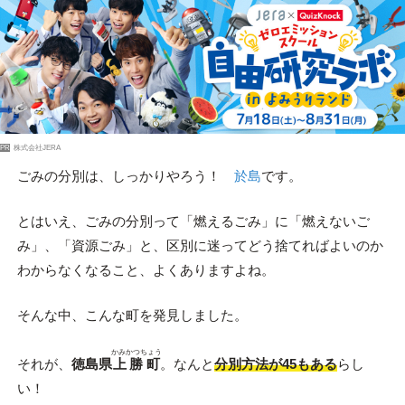
PR
株式会社JERA
ごみの分別は、しっかりやろう！
於島
です。
とはいえ、ごみの分別って「燃えるごみ」に「燃えないご
み」、「資源ごみ」と、区別に迷ってどう捨てればよいのか
わからなくなること、よくありますよね。
そんな中、こんな町を発見しました。
かみかつちょう
それが、
徳島県
上勝町
。なんと
分別方法が45もある
らし
い！