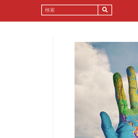
謎解き
コラム
常識
理系