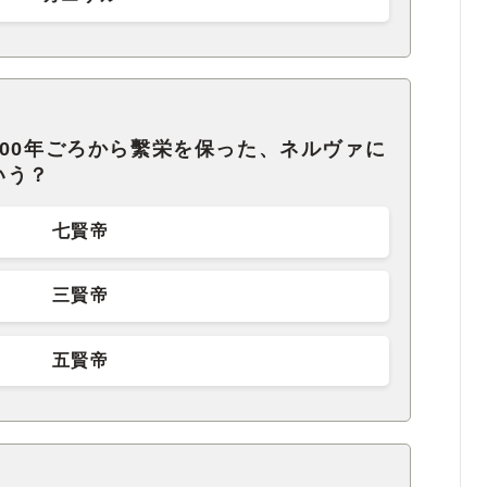
00年ごろから繫栄を保った、ネルヴァに
いう？
七賢帝
三賢帝
五賢帝