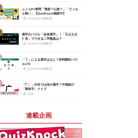
ふくらP×東問「海派？山派？」「どっち
も怖い」【QuizKnock雑談中】
QuizKnock編集部
漢字のパズル「合体漢字」！「又火土火
忄言」でできる二字熟語は？
QuizKnock編集部
「？」に入る漢字はなに？和同開珎パズ
ル176
QuizKnock編集部
「广」←日本では何の漢字？中国語の
「簡体字」クイズ
刈谷
連載企画