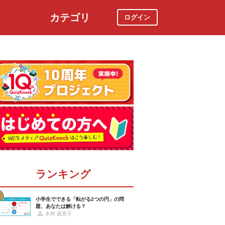
カテゴリ
ログイン
社会
スポーツ
時事ニュース
特集
ランキング
小学生でできる「転がる2つの円」の問
題、あなたは解ける？
木村 真実子