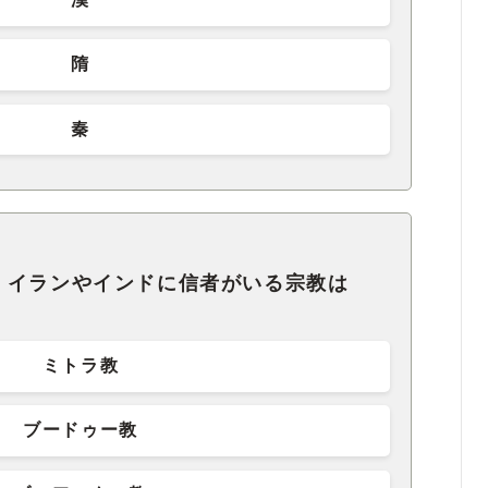
隋
秦
、イランやインドに信者がいる宗教は
ミトラ教
ブードゥー教