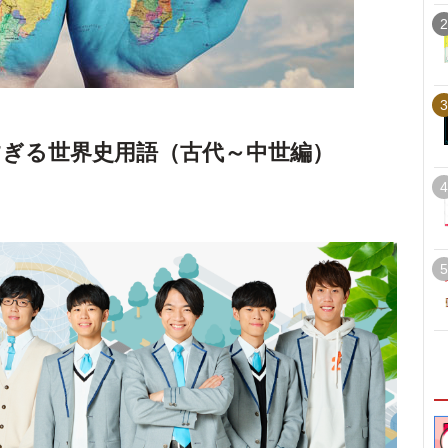
2
3
ぎる世界史用語（古代～中世編）
4
5