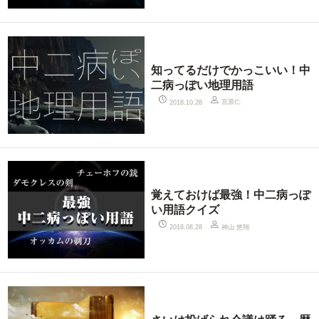
知ってるだけでかっこいい！中
二病っぽい地理用語
宮原仁
2018.10.28
覚えておけば最強！中二病っぽ
い用語クイズ
神山 悠翔
2018.08.28