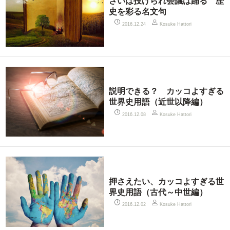
さいは投げられ会議は踊る 歴
史を彩る名文句
2016.12.24
Kosuke Hattori
説明できる？ カッコよすぎる
世界史用語（近世以降編）
2016.12.08
Kosuke Hattori
押さえたい、カッコよすぎる世
界史用語（古代～中世編）
2016.12.02
Kosuke Hattori