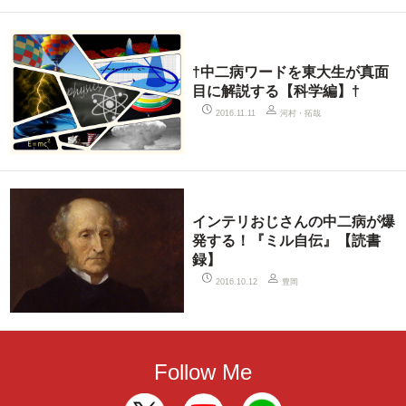
†中二病ワードを東大生が真面
目に解説する【科学編】†
河村・拓哉
2016.11.11
インテリおじさんの中二病が爆
発する！『ミル自伝』【読書
録】
豊岡
2016.10.12
Follow Me