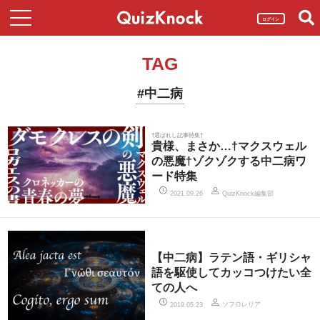
ログイン
TAG
#中二病
†選ばれし記事特集†
貴様、まさか…†マクスウェル
の悪魔†ゾクゾクする中二病ワ
ード特集
QuizKnock編集部
2021.09.26
【中二病】ラテン語・ギリシャ
語を駆使してカッコつけたい全
ての人へ
ソフロレリア
2019.05.23