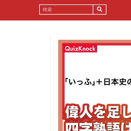
謎解き
コラム
常識
理系