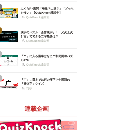
ふくらP×東問「海派？山派？」「どっち
も怖い」【QuizKnock雑談中】
QuizKnock編集部
漢字のパズル「合体漢字」！「又火土火
忄言」でできる二字熟語は？
QuizKnock編集部
「？」に入る漢字はなに？和同開珎パズ
ル176
QuizKnock編集部
「广」←日本では何の漢字？中国語の
「簡体字」クイズ
刈谷
連載企画