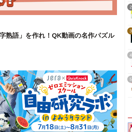
2
3
字熟語」を作れ！QK動画の名作パズル
4
5