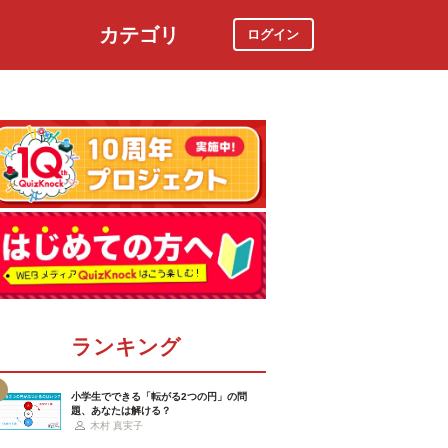
カテゴリ
ログイン
社会
スポーツ
時事ニュース
特集
ランキング
小学生でできる「転がる2つの円」の問
題、あなたは解ける？
木村 真実子