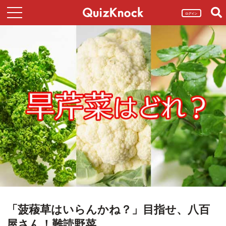
ログイン
「菠薐草はいらんかね？」目指せ、八百
屋さん！難読野菜