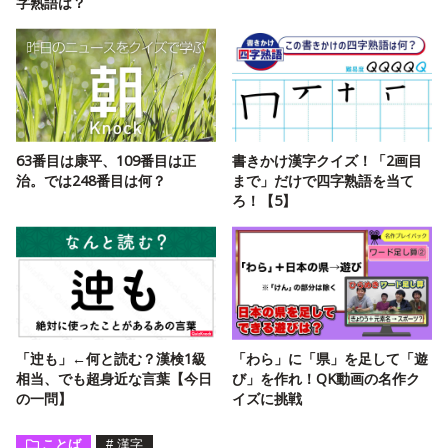
字熟語は？
63番目は康平、109番目は正
書きかけ漢字クイズ！「2画目
治。では248番目は何？
まで」だけで四字熟語を当て
ろ！【5】
「迚も」←何と読む？漢検1級
「わら」に「県」を足して「遊
相当、でも超身近な言葉【今日
び」を作れ！QK動画の名作ク
の一問】
イズに挑戦
ことば
#
漢字