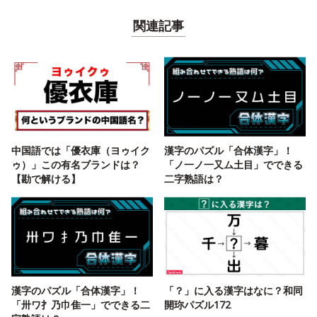
関連記事
中国語では「優衣庫（ヨゥイク
漢字のパズル「合体漢字」！
ゥ）」この有名ブランドは？
「ノ一ノ一又ム土目」でできる
【勘で解ける】
二字熟語は？
漢字のパズル「合体漢字」！
「？」に入る漢字はなに？和同
「卅ワ扌乃巾隹一」でできる二
開珎パズル172