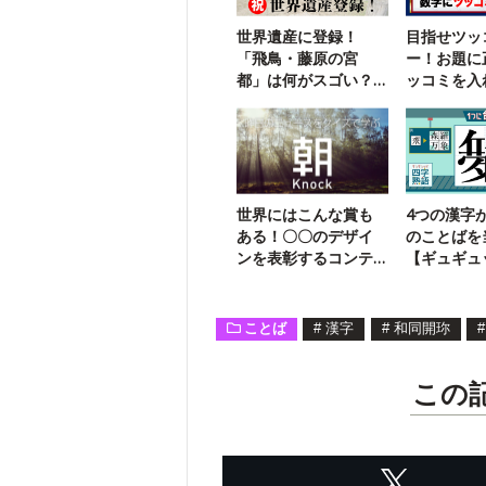
世界遺産に登録！
目指せツッ
「飛鳥・藤原の宮
ー！お題に
都」は何がスゴい？
ッコミを入
【クイズでわかる】
【超インテ
世界にはこんな賞も
4つの漢字
ある！〇〇のデザイ
のことばを
ンを表彰するコンテ
【ギュギュ
スト！
熟語】17
ことば
#
漢字
#
和同開珎
#
この