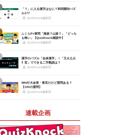
「？」に入る漢字はなに？和同開珎パズ
ル177
QuizKnock編集部
ふくらP×東問「海派？山派？」「どっち
も怖い」【QuizKnock雑談中】
QuizKnock編集部
漢字のパズル「合体漢字」！「又火土火
忄言」でできる二字熟語は？
QuizKnock編集部
WHAT大会長・東言だけど質問ある？
【100の質問】
QuizKnock編集部
連載企画