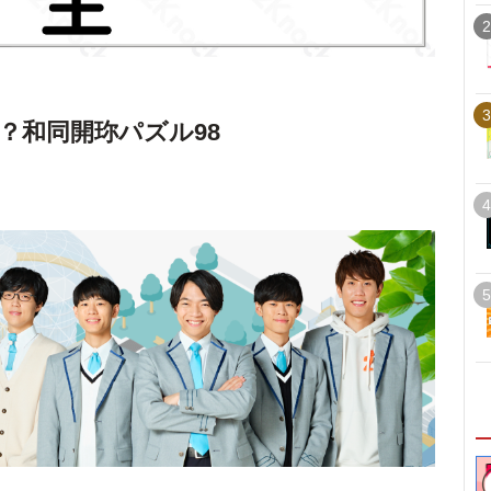
2
3
？和同開珎パズル98
4
5