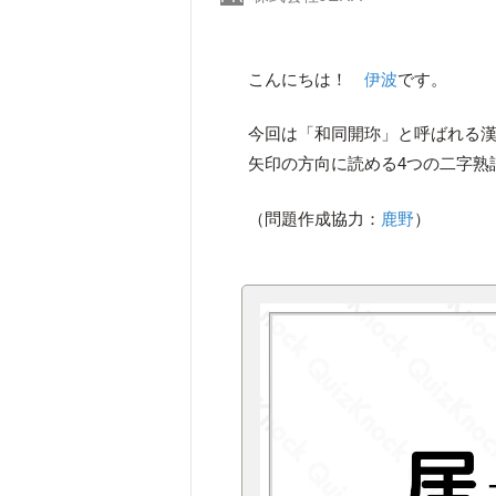
こんにちは！
伊波
です。
今回は「和同開珎」と呼ばれる漢
矢印の方向に読める4つの二字熟
（問題作成協力：
鹿野
）