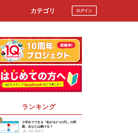
カテゴリ
ログイン
社会
スポーツ
時事ニュース
特集
ランキング
小学生でできる「転がる2つの円」の問
題、あなたは解ける？
木村 真実子