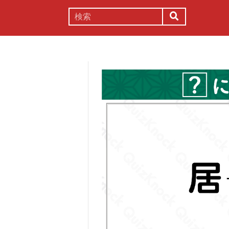
謎解き
コラム
常識
理系