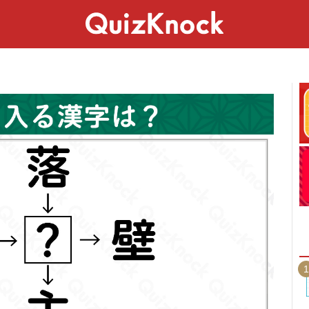
スペシャル
ライフ
ことば
カルチャー
1