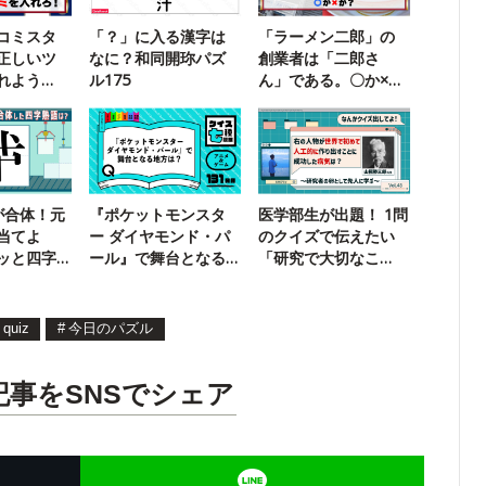
コミスタ
「？」に入る漢字は
「ラーメン二郎」の
正しいツ
なに？和同開珎パズ
創業者は「二郎さ
れよう
ル175
ん」である。〇か×
リ版】
か？
が合体！元
『ポケットモンスタ
医学部生が出題！ 1問
当てよ
ー ダイヤモンド・パ
のクイズで伝えたい
ッと四字
ール』で舞台となる
「研究で大切なこ
地方は？
と」
quiz
#
今日のパズル
記事をSNSでシェア