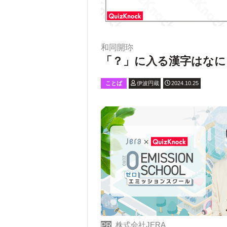
和同開珎
「？」に入る漢字はなに
ことば
伊波円蔵
2024.10.25
株式会社JERA
PR