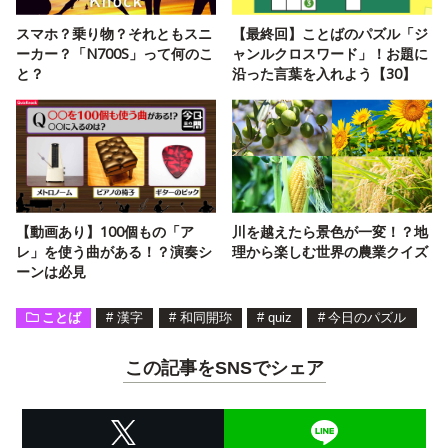
スマホ？乗り物？それともスニ
【最終回】ことばのパズル「ジ
ーカー？「N700S」って何のこ
ャンルクロスワード」！お題に
と？
沿った言葉を入れよう【30】
【動画あり】100個もの「ア
川を越えたら景色が一変！？地
レ」を使う曲がある！？演奏シ
理から楽しむ世界の農業クイズ
ーンは必見
ことば
#
漢字
#
和同開珎
#
quiz
#
今日のパズル
この記事をSNSでシェア