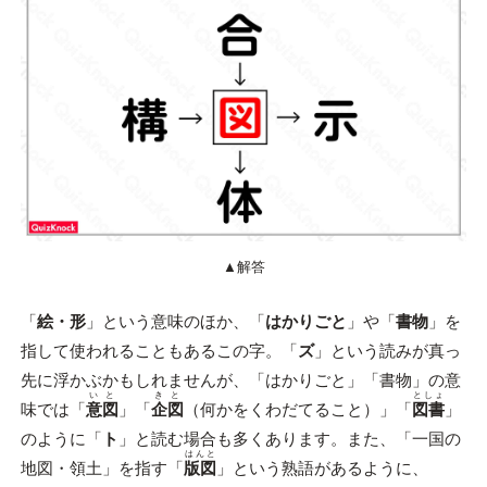
▲解答
「
絵・形
」という意味のほか、「
はかりごと
」や「
書物
」を
指して使われることもあるこの字。「
ズ
」という読みが真っ
先に浮かぶかもしれませんが、「はかりごと」「書物」の意
いと
きと
としょ
味では「
意図
」「
企図
（何かをくわだてること）」「
図書
」
のように「
ト
」と読む場合も多くあります。また、「一国の
はんと
地図・領土」を指す「
版図
」という熟語があるように、