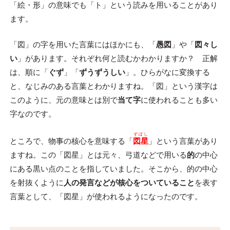
「絵・形」の意味でも「ト」という読みを用いることがあり
ます。
「図」の字を用いた言葉にはほかにも、「
愚図
」や「
図々し
い
」があります。それぞれ何と読むかわかりますか？ 正解
は、順に「
ぐず
」「
ずうずうしい
」。ひらがなに変換する
と、なじみのある言葉とわかりますね。「図」という漢字は
このように、元の意味とは別で
当て字
に使われることも多い
字なのです。
ずぼし
ところで、物事の核心を意味する「
図星
」という言葉があり
ますね。この「図星」とは元々、弓道などで用いる
的
の
中心
にある黒い点のことを指していました。そこから、的の中心
を射抜くように
人の発言などが核心をついていること
を表す
言葉として、「図星」が使われるようになったのです。