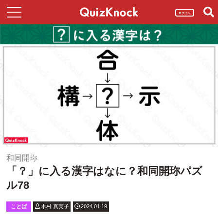
ログイン
和同開珎
「？」に入る漢字はなに？和同開珎パズ
ル78
ことば
木村 真実子
2024.01.19