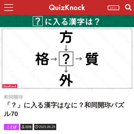
ログイン
和同開珎
「？」に入る漢字はなに？和同開珎パズ
ル70
ことば
胡桃
2023.09.29