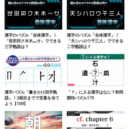
漢字のパズル「合体漢字」！
漢字のパズル「合体漢字」！
「世田卯ク木木灬サ」でできる
「天シハロウ干三人」でできる
三字熟語は？
二字熟語は？
漢字パズル「書きかけ四字熟
「？」に入る漢字はなに？和同
語」！2画目までで言葉を当て
開珎パズル175
よう【109】