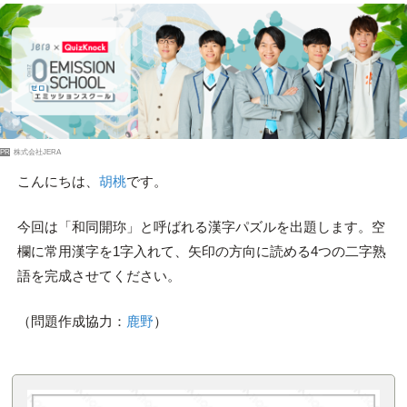
PR
株式会社JERA
こんにちは、
胡桃
です。
今回は「和同開珎」と呼ばれる漢字パズルを出題します。空
欄に常用漢字を1字入れて、矢印の方向に読める4つの二字熟
語を完成させてください。
（問題作成協力：
鹿野
）