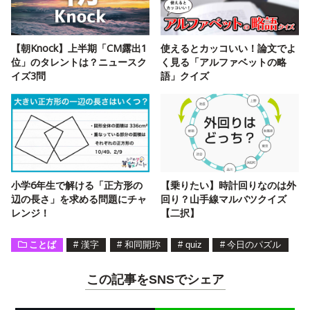
【朝Knock】上半期「CM露出1
使えるとカッコいい！論文でよ
位」のタレントは？ニュースク
く見る「アルファベットの略
イズ3問
語」クイズ
小学6年生で解ける「正方形の
【乗りたい】時計回りなのは外
辺の長さ」を求める問題にチャ
回り？山手線マルバツクイズ
レンジ！
【二択】
ことば
#
漢字
#
和同開珎
#
quiz
#
今日のパズル
この記事をSNSでシェア