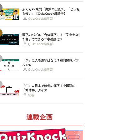
ふくらP×東問「海派？山派？」「どっち
も怖い」【QuizKnock雑談中】
QuizKnock編集部
漢字のパズル「合体漢字」！「又火土火
忄言」でできる二字熟語は？
QuizKnock編集部
「？」に入る漢字はなに？和同開珎パズ
ル176
QuizKnock編集部
「广」←日本では何の漢字？中国語の
「簡体字」クイズ
刈谷
連載企画