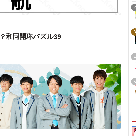
2
3
？和同開珎パズル39
4
5