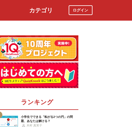
カテゴリ
ログイン
社会
スポーツ
時事ニュース
特集
ランキング
小学生でできる「転がる2つの円」の問
題、あなたは解ける？
木村 真実子