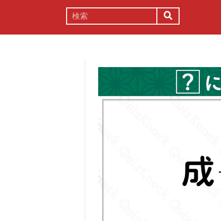
謎解き
コラム
常識
理系