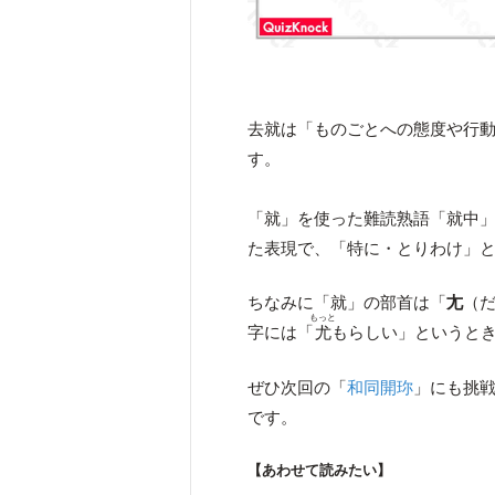
去就は「ものごとへの態度や行
す。
「就」を使った難読熟語「就中
た表現で、「特に・とりわけ」
ちなみに「就」の部首は「
尢
（
もっと
字には「
尤
もらしい」というと
ぜひ次回の「
和同開珎
」にも挑
です。
【あわせて読みたい】