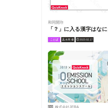
和同開珎
「？」に入る漢字はなに
ことば
永岡 優
2023.02.17
株式会社JERA
PR