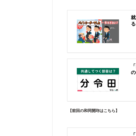
就
る
「
の
【前回の和同開珎はこちら】
「