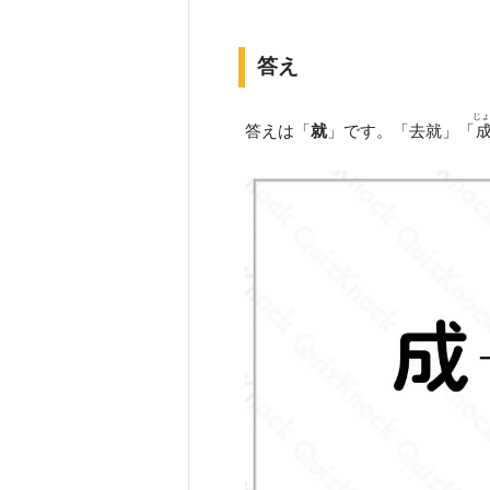
答え
じ
答えは「
就
」です。「去就」「