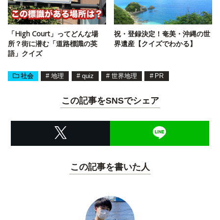
「High Court」ってどんな場
祝・登録決定！奄美・沖縄の世
所？街に潜む「道路標識の英
界遺産【クイズでわかる】
語」クイズ
社会
#
地理
#
quiz
#
世界地理
#
PR
この記事をSNSでシェア
この記事を書いた人