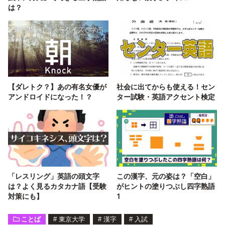
は？
【ダレトク？】あの有名女優が
社会に出てからも使える！セン
アンドロイドになった！？
ター試験・英語アクセント検定
「レスリング」英語の頭文字
この漢字、元の姿は？「空白」
は？よく見るカタカナ語【受験
がヒントの塗りつぶし四字熟語
対策にも】
1
ことば
#
東京大学
#
漢字
#
入試