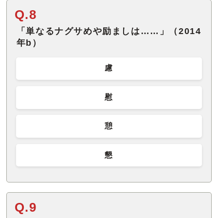
Q.8
「単なるナグサめや励ましは……」（2014
年b）
慮
慰
憩
懇
Q.9