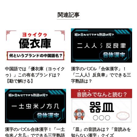
関連記事
中国語では「優衣庫（ヨゥイク
漢字のパズル「合体漢字」！
ゥ）」この有名ブランドは？
「二人人氵反良聿」でできる三
【勘で解ける】
字熟語は？
漢字のパズル合体漢字！「一土
「皿」の音読みは？「音読みを
虫米ノ方几」でできる三字熟語
知らない漢字」クイズ