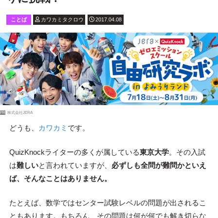
ことば
カワカミタクロウ
2017.04.08
PR
株式会社JERA
どうも、
カワカミ
です。
QuizKnockライターの多くが属している
東京大学
。その入試
は
難しい
と言われていますが、
必ずしも全問が難問かといえ
ば、そんなことはありません。
たとえば、数学ではセンター試験レベルの問題が出されるこ
ともあります。もちろん、その問題は何が何でも解き切らな