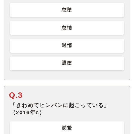
怠堕
怠惰
退惰
退堕
Q.3
「きわめてヒンパンに起こっている」
（2016年c）
瀕繁