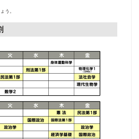
しょう。
割