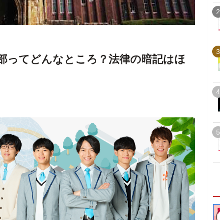
2
3
部ってどんなところ？法律の暗記はほ
4
5