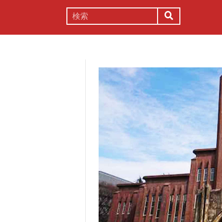
謎解き
コラム
常識
理系