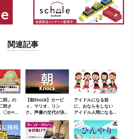
関連記事
二郎」の
【朝Knock】カービ
アイドルになる前
二郎さ
ィ、マリオ、リン
に、おならをしない
。〇か×
ク。声優の交代が決
アイドル人間になる
まったのは？
ためのヒケツ