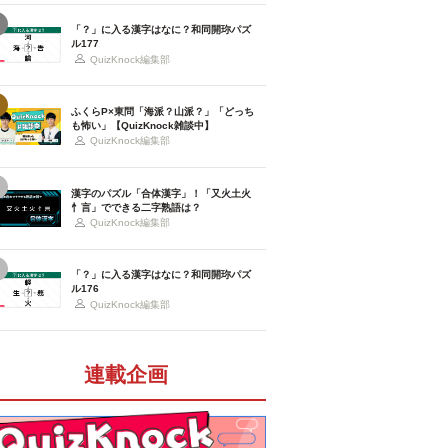
「？」に入る漢字はなに？和同開珎パズ
ル177
QuizKnock編集部
ふくらP×東問「海派？山派？」「どっち
も怖い」【QuizKnock雑談中】
QuizKnock編集部
漢字のパズル「合体漢字」！「又火土火
忄言」でできる二字熟語は？
QuizKnock編集部
「？」に入る漢字はなに？和同開珎パズ
ル176
QuizKnock編集部
連載企画