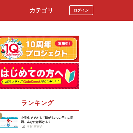
カテゴリ
ログイン
社会
スポーツ
時事ニュース
特集
ランキング
小学生でできる「転がる2つの円」の問
題、あなたは解ける？
木村 真実子