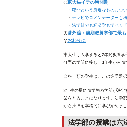
◎
東大生イデの時間割
・
犯罪という身近なものについ
・
テレビでコメンテーターも
・
法学部でも経済学も学べる
◎
番外編：前期教養学部で最も
◎
おわりに
東大生は入学すると2年間教養学
分野の学問に接し、3年生から進
文科一類の学生は、この進学選
2年生の夏に進学先の学部が決定
業をとることになります。法学部
から法律を本格的に学び始めま
法学部の授業は六