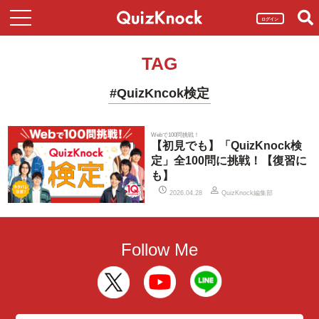
ログイン
TAG
#QuizKncok検定
Webで100問挑戦！
【初見でも】「QuizKnock検
定」全100問に挑戦！【復習に
も】
QuizKnock編集部
2026.04.28
Follow Me