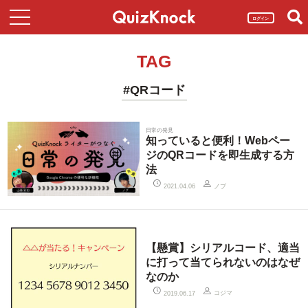
ログイン
TAG
#QRコード
日常の発見
知っていると便利！Webペー
ジのQRコードを即生成する方
法
ノブ
2021.04.06
【懸賞】シリアルコード、適当
に打って当てられないのはなぜ
なのか
コジマ
2019.06.17