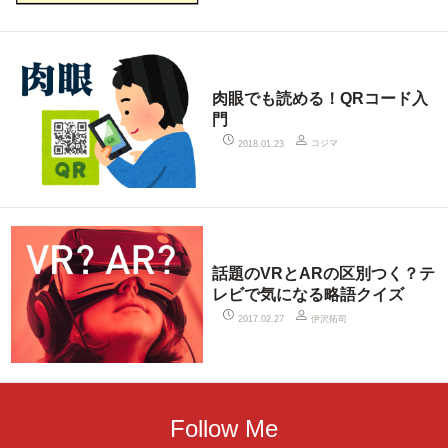
肉眼でも読める！QRコード入
門
コジマ
2018.01.23
話題のVRとARの区別つく？テ
レビで気になる略語クイズ
伊沢拓司
2017.02.27
Follow Me