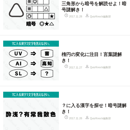
三角形から暗号を解読せよ！暗
号謎解き！
QuizKnock編集部
2017.11.28
楕円の変化に注目！言葉謎解
き！
QuizKnock編集部
2017.11.27
？に入る漢字を探せ！暗号謎解
き！
QuizKnock編集部
2017.11.26