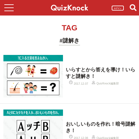
ログイン
TAG
#謎解き
いらすとから答えを導け！いら
すと謎解き！
QuizKnock編集部
2017.12.07
おいしいものを作れ！暗号謎解
き！
QuizKnock編集部
2017.12.06