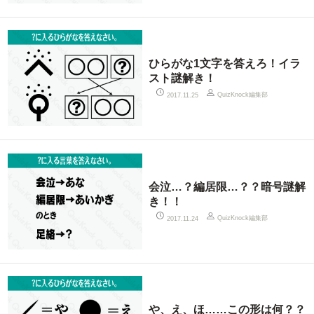
ひらがな1文字を答えろ！イラ
スト謎解き！
QuizKnock編集部
2017.11.25
会泣…？編居限…？？暗号謎解
き！！
QuizKnock編集部
2017.11.24
や、え、ほ……この形は何？？