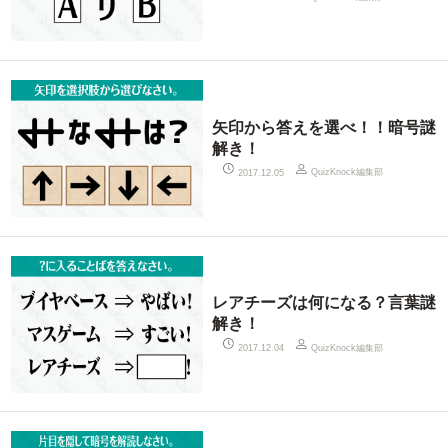
矢印から答えを選べ！！暗号謎
解き！
QuizKnock編集部
2017.12.05
レアチーズは何になる？言葉謎
解き！
QuizKnock編集部
2017.12.04