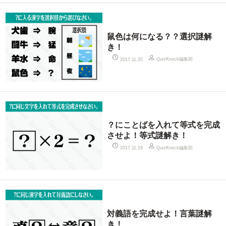
鼠色は何になる？？選択謎解
き！
QuizKnock編集部
2017.11.20
？にことばを入れて等式を完成
させよ！等式謎解き！
QuizKnock編集部
2017.11.19
対義語を完成せよ！言葉謎解
き！