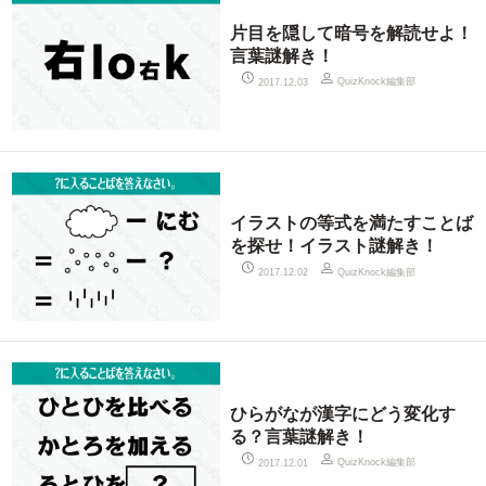
片目を隠して暗号を解読せよ！
言葉謎解き！
QuizKnock編集部
2017.12.03
イラストの等式を満たすことば
を探せ！イラスト謎解き！
QuizKnock編集部
2017.12.02
ひらがなが漢字にどう変化す
る？言葉謎解き！
QuizKnock編集部
2017.12.01