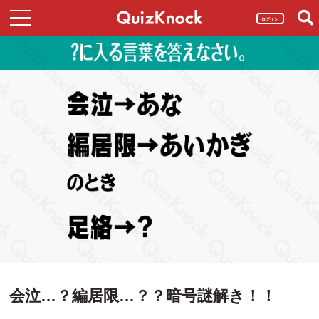
ログイン
会泣…？編居限…？？暗号謎解き！！