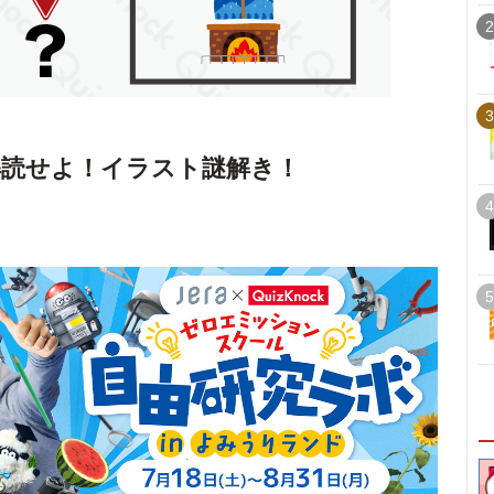
2
3
解読せよ！イラスト謎解き！
4
5