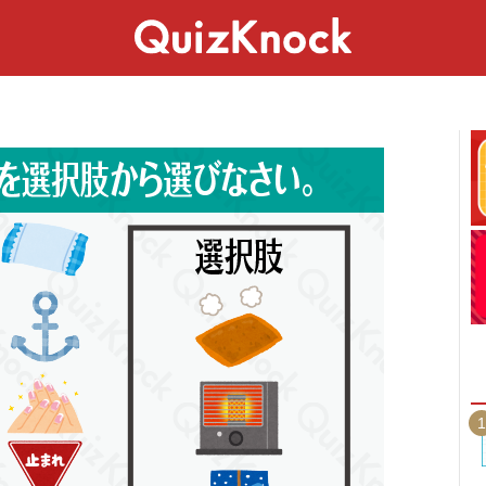
スペシャル
ライフ
ことば
カルチャー
1