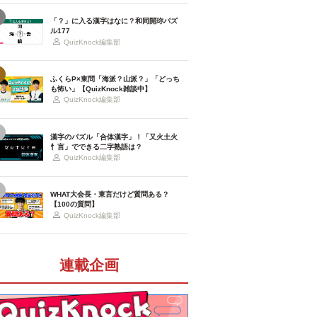
「？」に入る漢字はなに？和同開珎パズ
ル177
QuizKnock編集部
ふくらP×東問「海派？山派？」「どっち
も怖い」【QuizKnock雑談中】
QuizKnock編集部
漢字のパズル「合体漢字」！「又火土火
忄言」でできる二字熟語は？
QuizKnock編集部
WHAT大会長・東言だけど質問ある？
【100の質問】
QuizKnock編集部
連載企画