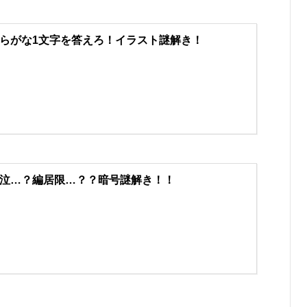
らがな1文字を答えろ！イラスト謎解き！
泣…？編居限…？？暗号謎解き！！