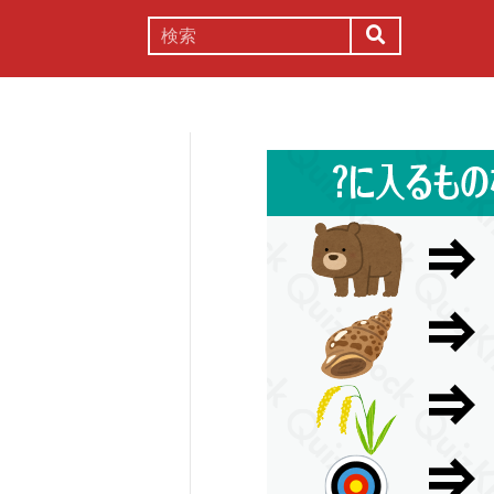
謎解き
コラム
常識
理系