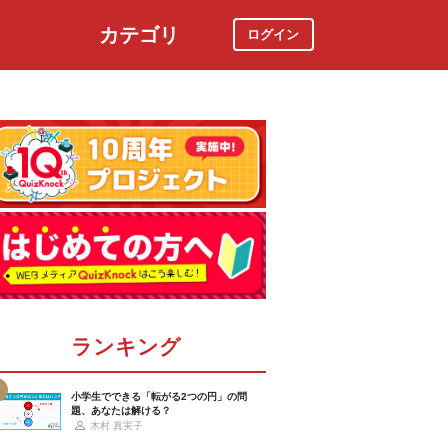
カテゴリ
ログイン
社会
スポーツ
時事ニュース
特集
ランキング
小学生でできる「転がる2つの円」の問
題、あなたは解ける？
木村 真実子