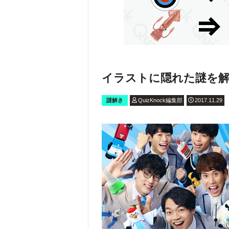
イラストに隠れた謎を
謎解き
QuizKnock編集部
2017.11.29