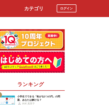
カテゴリ
ログイン
社会
スポーツ
時事ニュース
特集
ランキング
小学生でできる「転がる2つの円」の問
題、あなたは解ける？
木村 真実子