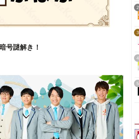
2
3
暗号謎解き！
4
5