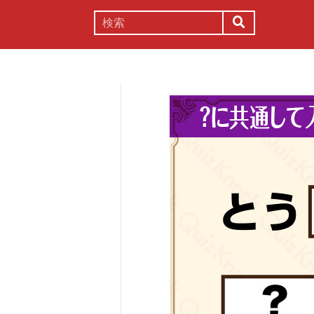
謎解き
コラム
常識
理系