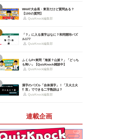
WHAT大会長・東言だけど質問ある？
【100の質問】
QuizKnock編集部
「？」に入る漢字はなに？和同開珎パズ
ル177
QuizKnock編集部
ふくらP×東問「海派？山派？」「どっち
も怖い」【QuizKnock雑談中】
QuizKnock編集部
漢字のパズル「合体漢字」！「又火土火
忄言」でできる二字熟語は？
QuizKnock編集部
連載企画