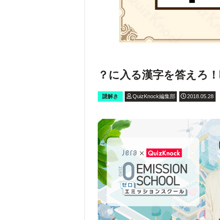
？に入る漢字を答えろ！
謎解き
QuizKnock編集部
2018.05.28