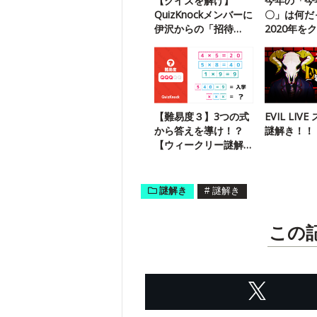
【クイズを解け】
今年の「今
QuizKnockメンバーに
〇」は何だ
伊沢からの「招待
2020年を
状」が届いたようで
り返ろう！
す
【難易度３】3つの式
EVIL LIV
から答えを導け！？
謎解き！！
【ウィークリー謎解
き】
謎解き
#
謎解き
この