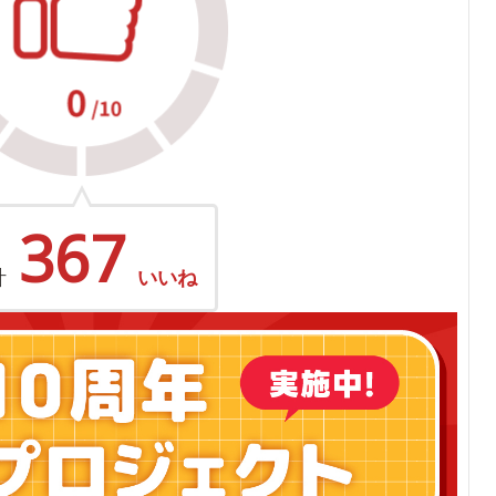
367
計
いいね