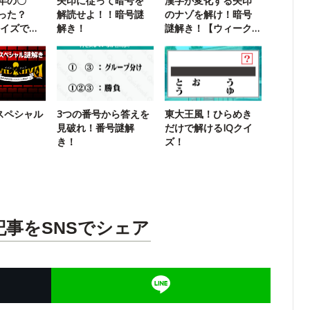
年の〇
矢印に従って暗号を
漢字が変化する矢印
った？
解読せよ！！暗号謎
のナゾを解け！暗号
クイズで振
解き！
謎解き！【ウィーク
リー謎解き】
E スペシャル
3つの番号から答えを
東大王風！ひらめき
見破れ！番号謎解
だけで解けるIQクイ
き！
ズ！
記事をSNSでシェア