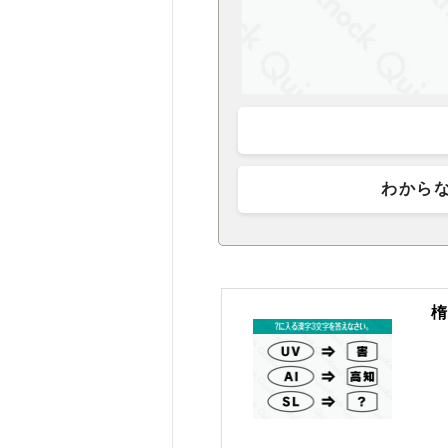
わから
楕