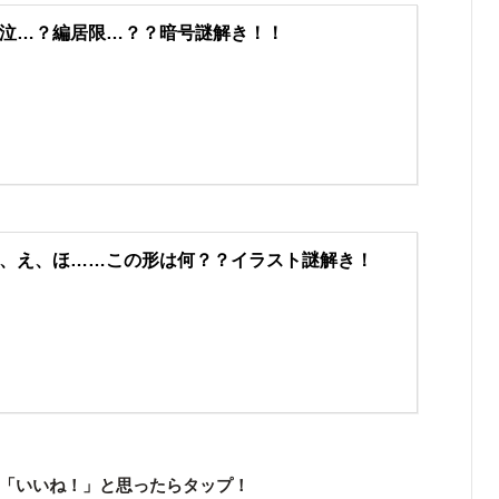
泣…？編居限…？？暗号謎解き！！
、え、ほ……この形は何？？イラスト謎解き！
「いいね！」と思ったらタップ！