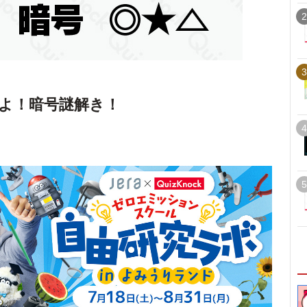
2
3
よ！暗号謎解き！
4
5