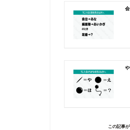
会
や
この記事が