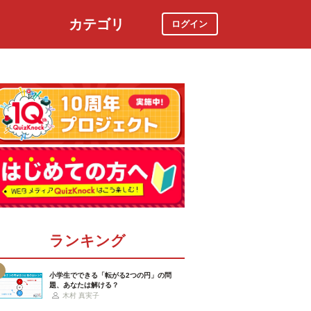
カテゴリ
ログイン
社会
スポーツ
時事ニュース
特集
ランキング
小学生でできる「転がる2つの円」の問
題、あなたは解ける？
木村 真実子