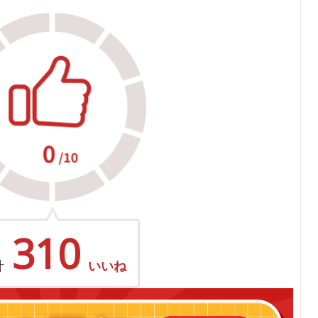
310
計
いいね