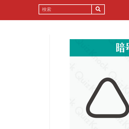
謎解き
コラム
常識
理系