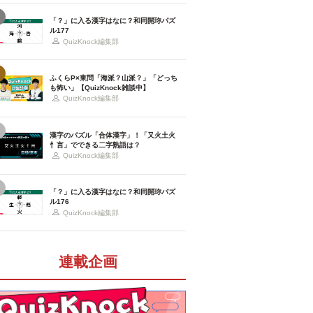
「？」に入る漢字はなに？和同開珎パズ
ル177
QuizKnock編集部
ふくらP×東問「海派？山派？」「どっち
も怖い」【QuizKnock雑談中】
QuizKnock編集部
漢字のパズル「合体漢字」！「又火土火
忄言」でできる二字熟語は？
QuizKnock編集部
「？」に入る漢字はなに？和同開珎パズ
ル176
QuizKnock編集部
連載企画