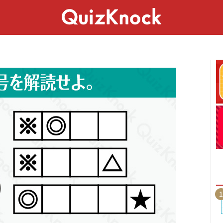
スペシャル
ライフ
ことば
カルチャー
1