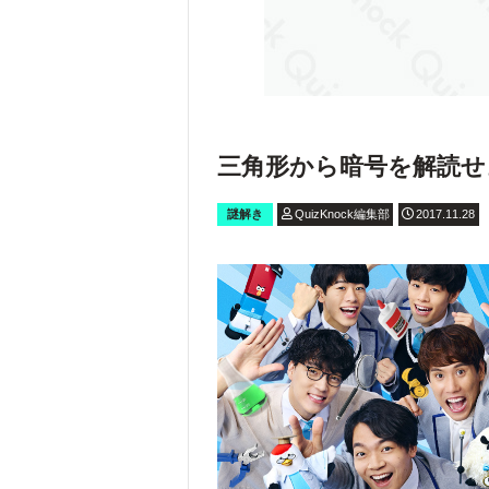
三角形から暗号を解読せ
謎解き
QuizKnock編集部
2017.11.28