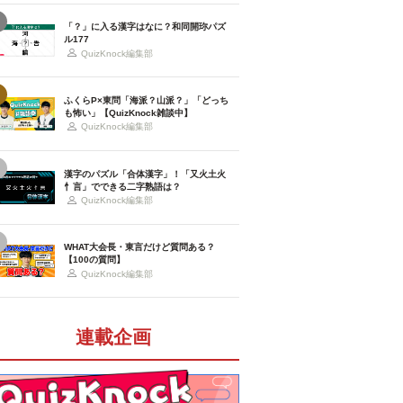
「？」に入る漢字はなに？和同開珎パズ
ル177
QuizKnock編集部
ふくらP×東問「海派？山派？」「どっち
も怖い」【QuizKnock雑談中】
QuizKnock編集部
漢字のパズル「合体漢字」！「又火土火
忄言」でできる二字熟語は？
QuizKnock編集部
WHAT大会長・東言だけど質問ある？
【100の質問】
QuizKnock編集部
連載企画