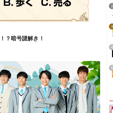
2
3
！？暗号謎解き！
4
5