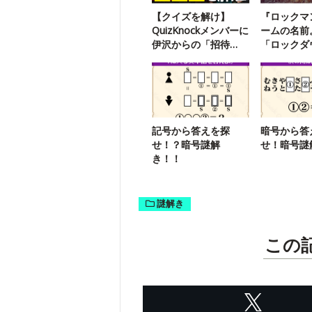
【クイズを解け】
『ロックマ
QuizKnockメンバーに
ームの名前
伊沢からの「招待
「ロックダ
状」が届いたようで
何のこと？
す
記号から答えを探
暗号から答
せ！？暗号謎解
せ！暗号謎
き！！
謎解き
この