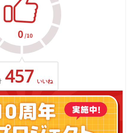
457
計
いいね