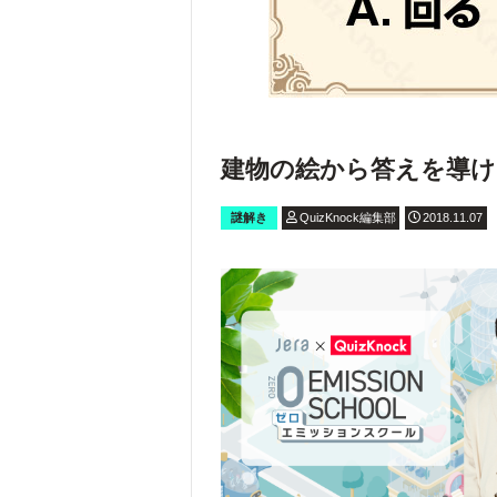
建物の絵から答えを導け
謎解き
QuizKnock編集部
2018.11.07