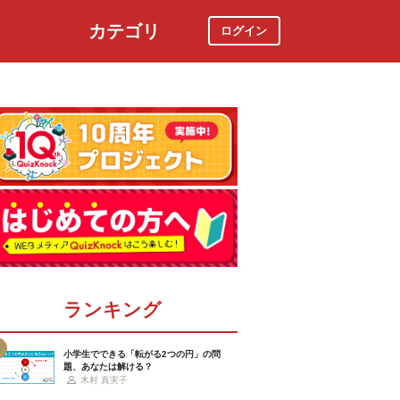
カテゴリ
ログイン
社会
スポーツ
時事ニュース
特集
ランキング
小学生でできる「転がる2つの円」の問
題、あなたは解ける？
木村 真実子