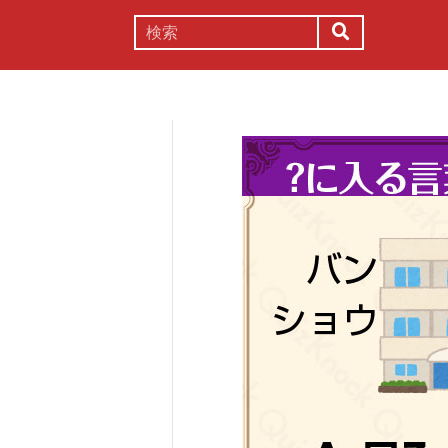
謎解き
コラム
常識
理系