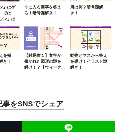
ン』はゲ
？に入る漢字を答え
川は何？暗号謎解
。では
ろ！暗号謎解き！
き！
ウン」は
えを探
【難易度１】文字が
動物とマスから答え
解き！
書かれた図形の謎を
を導け！イラスト謎
解け！？【ウィーク
解き！
リー謎解き】
記事をSNSでシェア