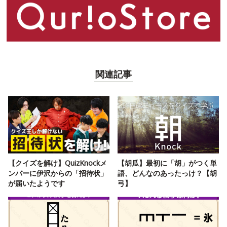
関連記事
【クイズを解け】QuizKnockメ
【胡瓜】最初に「胡」がつく単
ンバーに伊沢からの「招待状」
語、どんなのあったっけ？【胡
が届いたようです
弓】