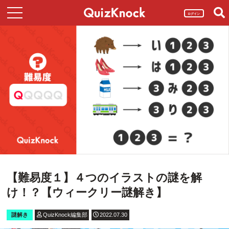
ログイン
【難易度１】４つのイラストの謎を解
け！？【ウィークリー謎解き】
謎解き
QuizKnock編集部
2022.07.30