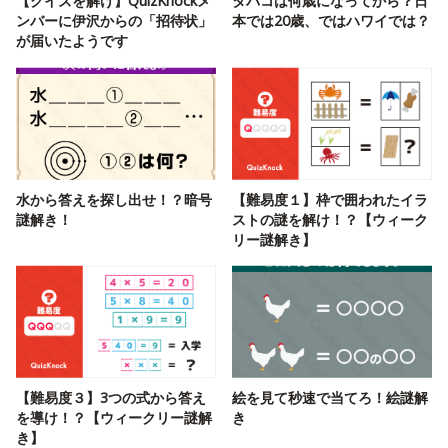
【クイズを解け】QuizKnockメ
タバコは何歳になってから？日
ンバーに伊沢からの「招待状」
本では20歳、ではハワイでは？
が届いたようです
水から答えを探し出せ！？暗号
【難易度１】枠で囲われたイラ
謎解き！
ストの謎を解け！？【ウィーク
リー謎解き】
【難易度３】3つの式から答え
絵を見て秒速で当てろ！絵謎解
を導け！？【ウィークリー謎解
き
き】