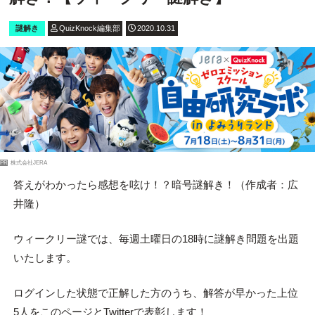
謎解き
QuizKnock編集部
2020.10.31
PR
株式会社JERA
答えがわかったら感想を呟け！？暗号謎解き！（作成者：広
井隆）
ウィークリー謎では、毎週土曜日の18時に謎解き問題を出題
いたします。
ログインした状態で正解した方のうち、解答が早かった上位
5人をこのページとTwitterで表彰します！