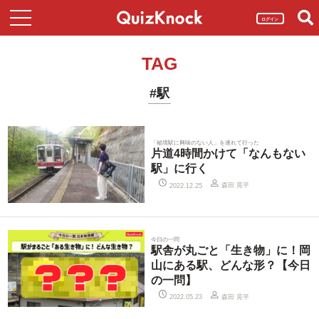
ログイン
TAG
#駅
「秘境駅に興味のない人」を連れて行った
片道4時間かけて「なんもない
駅」に行く
森田 晃平
2022.12.25
今日の一問
駅舎が丸ごと「生き物」に！岡
山にある駅、どんな形？【今日
の一問】
森田 晃平
2022.05.23