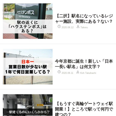
【二択】駅名になっているレジ
ャー施設、実際にある？ない？
2020.08.12
Takeru
今年京都に誕生！新しい「日本
一長い駅名」は何文字？
2020.06.11
Koh Takahashi
【もうすぐ高輪ゲートウェイ駅
開業！】ところで駅って何円で
建つの？