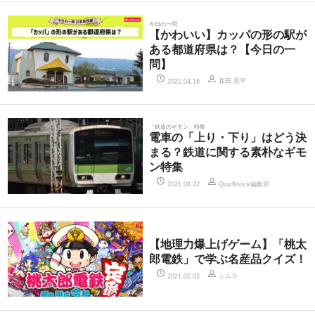
今日の一問
【かわいい】カッパの形の駅が
ある都道府県は？【今日の一
問】
森田 晃平
2022.04.18
「鉄道のギモン」特集
電車の「上り・下り」はどう決
まる？鉄道に関する素朴なギモ
ン特集
QuizKnock編集部
2021.08.22
【地理力爆上げゲーム】「桃太
郎電鉄」で学ぶ名産品クイズ！
シムラ
2021.02.02