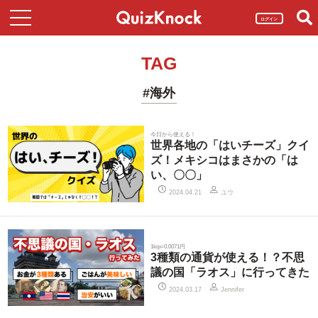
ログイン
TAG
#海外
今日から使える！
世界各地の「はいチーズ」クイ
ズ！メキシコはまさかの「は
い、〇〇」
ユウ
2024.04.21
1kip=0.0071円
3種類の通貨が使える！？不思
議の国「ラオス」に行ってきた
2024.03.17
Jennifer