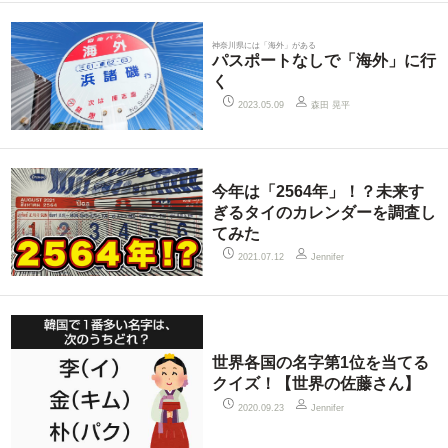
神奈川県には「海外」がある
パスポートなしで「海外」に行
く
森田 晃平
2023.05.09
今年は「2564年」！？未来す
ぎるタイのカレンダーを調査し
てみた
2021.07.12
Jennifer
世界各国の名字第1位を当てる
クイズ！【世界の佐藤さん】
2020.09.23
Jennifer