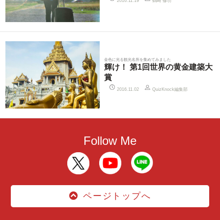
鶴崎 修功
2016.11.19
金色に光る観光名所を集めてみました
輝け！ 第1回世界の黄金建築大
賞
QuizKnock編集部
2016.11.02
Follow Me
ページトップへ