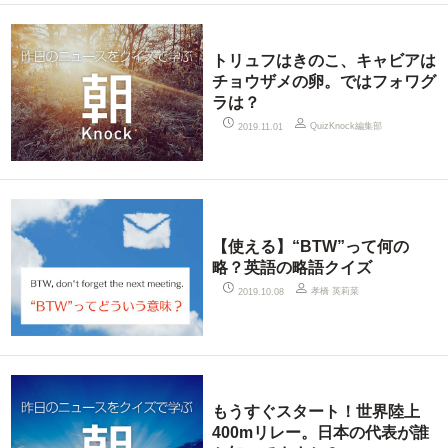
トリュフはきのこ、キャビアは
チョウザメの卵。ではフォワグ
ラは？
QuizKnock編集部
2019.11.01
【使える】“BTW”って何の
略？英語の略語クイズ
孝橋 英莉菜
2019.10.08
もうすぐスタート！世界陸上
400mリレー。日本の代表が誰