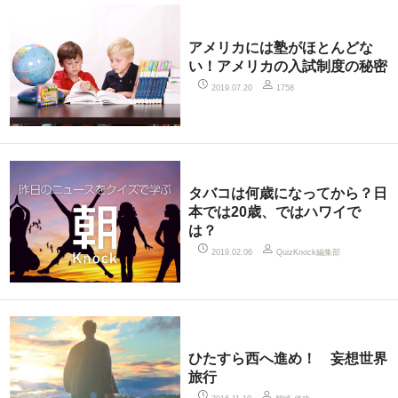
アメリカには塾がほとんどな
い！アメリカの入試制度の秘密
2019.07.20
1758
タバコは何歳になってから？日
本では20歳、ではハワイで
は？
QuizKnock編集部
2019.02.06
ひたすら西へ進め！ 妄想世界
旅行