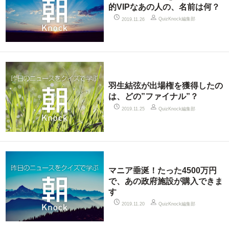
的VIPなあの人の、名前は何？
QuizKnock編集部
2019.11.26
羽生結弦が出場権を獲得したの
は、どの”ファイナル”？
QuizKnock編集部
2019.11.25
マニア垂涎！たった4500万円
で、あの政府施設が購入できま
す
QuizKnock編集部
2019.11.20