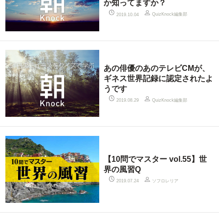
か知ってますか？
QuizKnock編集部
2019.10.04
あの俳優のあのテレビCMが、
ギネス世界記録に認定されたよ
うです
QuizKnock編集部
2019.08.29
【10問でマスター vol.55】世
界の風習Q
ソフロレリア
2019.07.24