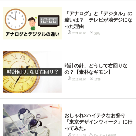
「アナログ」と「デジタル」の
違いは？ テレビが地デジにな
った理由
於島
2021.08.05
時計の針、どうして右回りな
の？【素朴なギモン】
2019.03.04
1758
おしゃれ×ハイテクなお祭り
「東京デザインウィーク」に行
ってみた。
QuizKnock編集部
2016.11.05