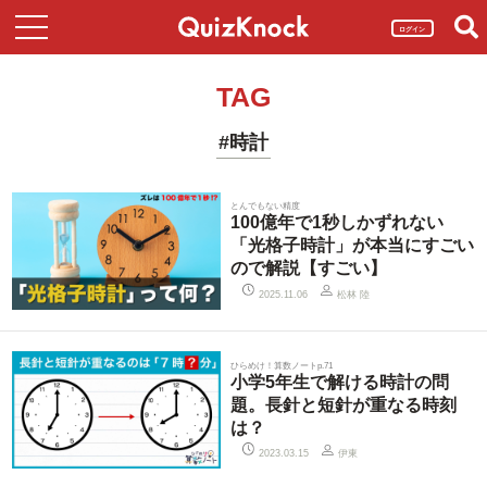
ログイン
TAG
#時計
とんでもない精度
100億年で1秒しかずれない
「光格子時計」が本当にすごい
ので解説【すごい】
松林 陸
2025.11.06
ひらめけ！算数ノートp.71
小学5年生で解ける時計の問
題。長針と短針が重なる時刻
は？
伊東
2023.03.15