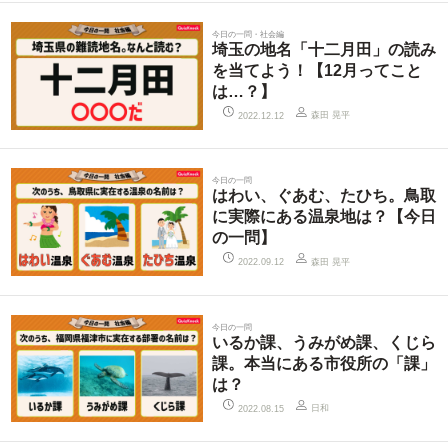
今日の一問・社会編
埼玉の地名「十二月田」の読み
を当てよう！【12月ってこと
は…？】
森田 晃平
2022.12.12
今日の一問
はわい、ぐあむ、たひち。鳥取
に実際にある温泉地は？【今日
の一問】
森田 晃平
2022.09.12
今日の一問
いるか課、うみがめ課、くじら
課。本当にある市役所の「課」
は？
日和
2022.08.15