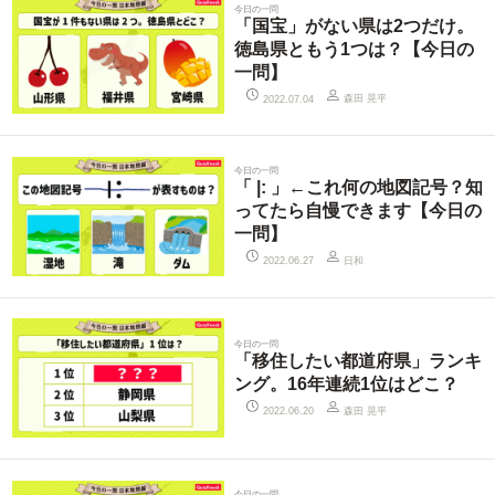
今日の一問
「国宝」がない県は2つだけ。
徳島県ともう1つは？【今日の
一問】
森田 晃平
2022.07.04
今日の一問
「 |: 」←これ何の地図記号？知
ってたら自慢できます【今日の
一問】
日和
2022.06.27
今日の一問
「移住したい都道府県」ランキ
ング。16年連続1位はどこ？
森田 晃平
2022.06.20
今日の一問