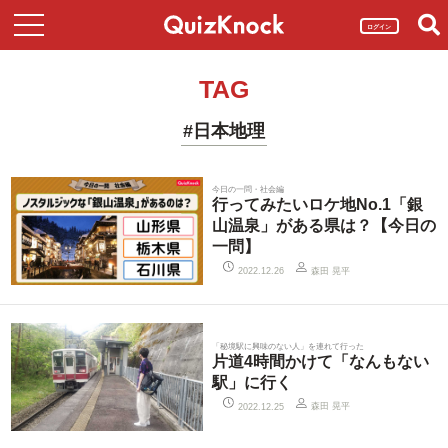
ログイン
TAG
#日本地理
今日の一問・社会編
行ってみたいロケ地No.1「銀
山温泉」がある県は？【今日の
一問】
森田 晃平
2022.12.26
「秘境駅に興味のない人」を連れて行った
片道4時間かけて「なんもない
駅」に行く
森田 晃平
2022.12.25