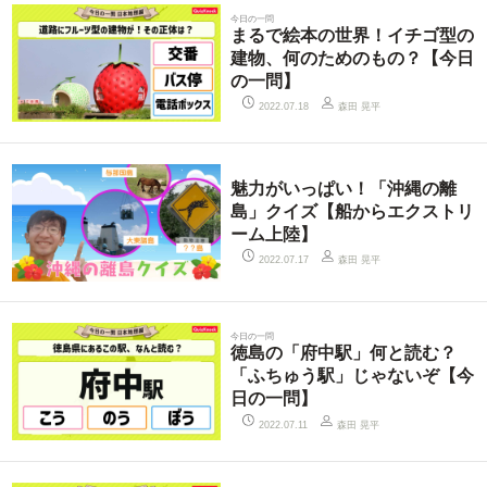
今日の一問
まるで絵本の世界！イチゴ型の
建物、何のためのもの？【今日
の一問】
森田 晃平
2022.07.18
魅力がいっぱい！「沖縄の離
島」クイズ【船からエクストリ
ーム上陸】
森田 晃平
2022.07.17
今日の一問
徳島の「府中駅」何と読む？
「ふちゅう駅」じゃないぞ【今
日の一問】
森田 晃平
2022.07.11