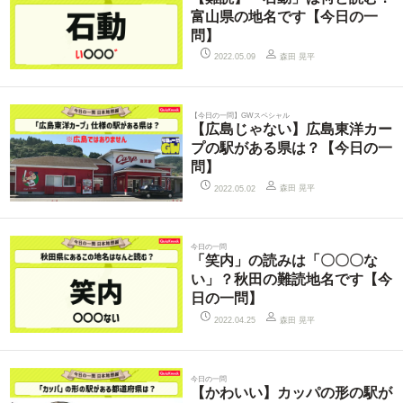
富山県の地名です【今日の一
問】
森田 晃平
2022.05.09
【今日の一問】GWスペシャル
【広島じゃない】広島東洋カー
プの駅がある県は？【今日の一
問】
森田 晃平
2022.05.02
今日の一問
「笑内」の読みは「〇〇〇な
い」？秋田の難読地名です【今
日の一問】
森田 晃平
2022.04.25
今日の一問
【かわいい】カッパの形の駅が