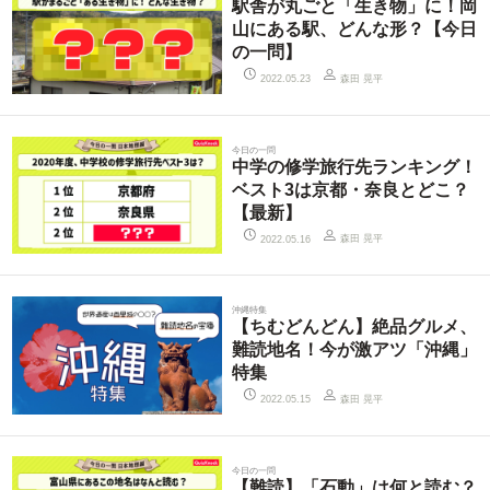
駅舎が丸ごと「生き物」に！岡
山にある駅、どんな形？【今日
の一問】
森田 晃平
2022.05.23
今日の一問
中学の修学旅行先ランキング！
ベスト3は京都・奈良とどこ？
【最新】
森田 晃平
2022.05.16
沖縄特集
【ちむどんどん】絶品グルメ、
難読地名！今が激アツ「沖縄」
特集
森田 晃平
2022.05.15
今日の一問
【難読】「石動」は何と読む？