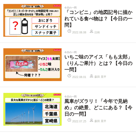
今日の一問
「コンビニ」の地図記号に描か
れている食べ物は？【今日の一
問】
日和
2022.08.08
今日の一問
いちご味のアイス「もも太郎」
（りんご果汁）とは？【今日の
一問】
森田 晃平
2022.08.01
今日の一問
風車がズラリ！「今年で見納
め」の絶景、どこにある？【今
日の一問】
森田 晃平
2022.07.25