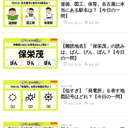
道徳、図工、体育。名古屋に本
当にある駅名は？【今日の一
問】
森田 晃平
2022.06.13
今日の一問
【難読地名】「保栄茂」の読み
は、ばん、びん、ぼん？【今日
の一問】
森田 晃平
2022.06.06
今日の一問
【似すぎ】「発電所」を表す地
図記号はどれ？【今日の一問】
日和
2022.05.30
今日の一問