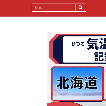
謎解き
コラム
常識
理系