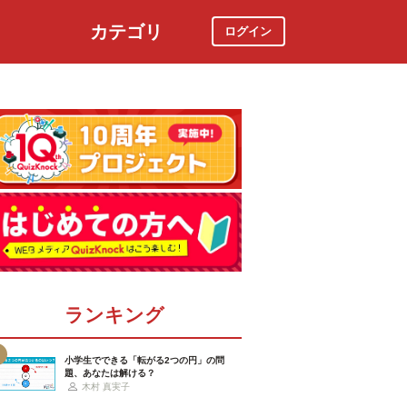
カテゴリ
ログイン
社会
スポーツ
時事ニュース
特集
ランキング
小学生でできる「転がる2つの円」の問
題、あなたは解ける？
木村 真実子