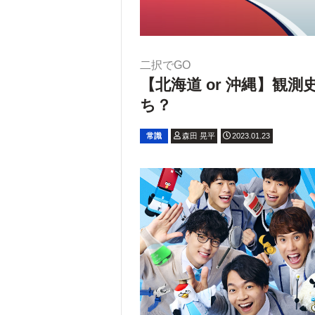
二択でGO
【北海道 or 沖縄】観
ち？
常識
森田 晃平
2023.01.23