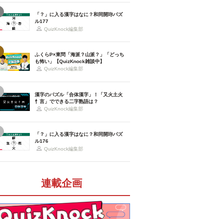
「？」に入る漢字はなに？和同開珎パズ
ル177
QuizKnock編集部
ふくらP×東問「海派？山派？」「どっち
も怖い」【QuizKnock雑談中】
QuizKnock編集部
漢字のパズル「合体漢字」！「又火土火
忄言」でできる二字熟語は？
QuizKnock編集部
「？」に入る漢字はなに？和同開珎パズ
ル176
QuizKnock編集部
連載企画