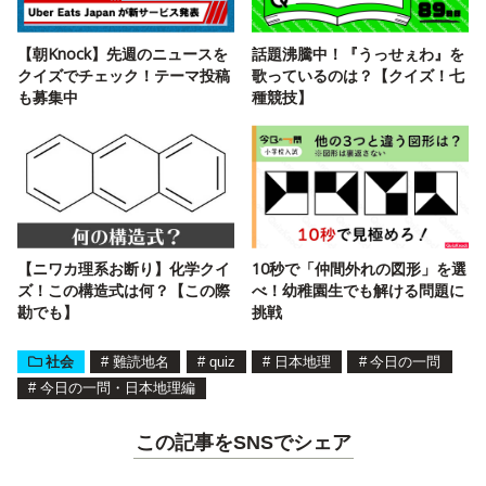
【朝Knock】先週のニュースを
話題沸騰中！『うっせぇわ』を
クイズでチェック！テーマ投稿
歌っているのは？【クイズ！七
も募集中
種競技】
【ニワカ理系お断り】化学クイ
10秒で「仲間外れの図形」を選
ズ！この構造式は何？【この際
べ！幼稚園生でも解ける問題に
勘でも】
挑戦
社会
#
難読地名
#
quiz
#
日本地理
#
今日の一問
#
今日の一問・日本地理編
この記事をSNSでシェア