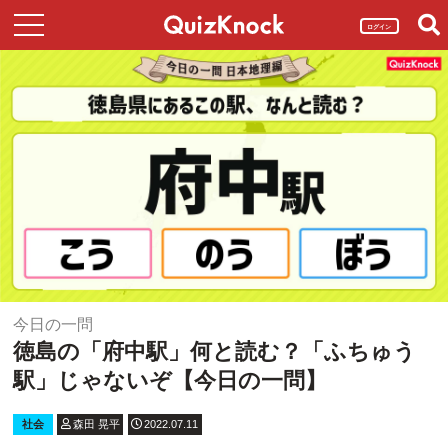
ログイン
今日の一問
徳島の「府中駅」何と読む？「ふちゅう
駅」じゃないぞ【今日の一問】
社会
森田 晃平
2022.07.11