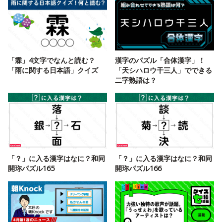
「霖」4文字でなんと読む？
漢字のパズル「合体漢字」！
「雨に関する日本語」クイズ
「天シハロウ干三人」でできる
二字熟語は？
「？」に入る漢字はなに？和同
「？」に入る漢字はなに？和同
開珎パズル165
開珎パズル166