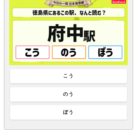
こう
のう
ぼう