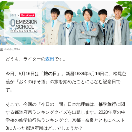
PR
株式会社JERA
どうも、ライターの
森田
です。
今日、5月16日は「
旅の日
」。新暦1689年5月16日に、松尾芭
蕉が『おくのほそ道』の旅を始めたことにちなむ記念日で
す。
そこで、今回の「今日の一問」日本地理編は、
修学旅行
に関
する都道府県ランキングクイズを出題します。2020年度の中
学校の修学旅行先ランキングで、京都・奈良とともにベスト
3に入った都道府県はどこでしょうか？