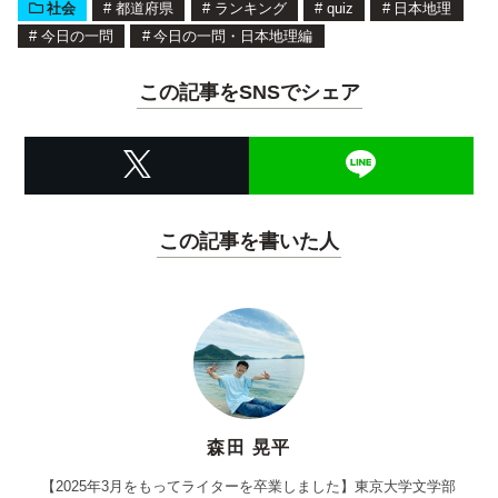
社会
#
都道府県
#
ランキング
#
quiz
#
日本地理
#
今日の一問
#
今日の一問・日本地理編
この記事をSNSでシェア
この記事を書いた人
森田 晃平
【2025年3月をもってライターを卒業しました】東京大学文学部