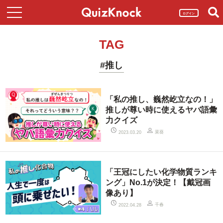
ログイン
TAG
#推し
「私の推し、巍然屹立なの！」
推しが尊い時に使えるヤバ語彙
力クイズ
菜葵
2023.03.20
「王冠にしたい化学物質ランキ
ング」No.1が決定！【戴冠画
像あり】
千春
2022.04.28