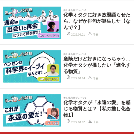
推し化合物プレゼン3
化学オタクに好き放題語らせた
ら、なぜか俳句が誕生した【な
んで？】
千春
2022.04.21
推し化合物プレゼン2
危険だけど好きになっちゃう…
化学オタクが推したい「進化す
る物質」
千春
2022.04.14
推し化合物プレゼン1
化学オタクが「永遠の愛」を感
じる物質とは？【私の推し化合
物1】
千春
2022.04.07