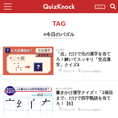
ログイン
TAG
#今日のパズル
交点漢字
「点」だけで元の漢字を当て
ろ！解いてスッキリ「交点漢
字」クイズ4
QuizKnock編集部
2022.07.30
書きかけ四字熟語
書きかけ漢字クイズ！「2画目
まで」だけで四字熟語を当て
ろ！【6】
QuizKnock編集部
2022.07.29