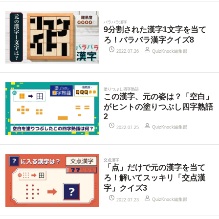
バラバラ漢字
9分割された漢字1文字を当て
ろ！バラバラ漢字クイズ8
QuizKnock編集部
2022.07.26
塗りつぶし四字熟語
この漢字、元の姿は？「空白」
がヒントの塗りつぶし四字熟語
2
QuizKnock編集部
2022.07.25
交点漢字
「点」だけで元の漢字を当て
ろ！解いてスッキリ「交点漢
字」クイズ3
QuizKnock編集部
2022.07.23