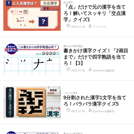
交点漢字
「点」だけで元の漢字を当て
ろ！解いてスッキリ「交点漢
字」クイズ1
チャンイケ
2022.07.09
書きかけ四字熟語
書きかけ漢字クイズ！「2画目
まで」だけで四字熟語を当て
ろ！【3】
QuizKnock編集部
2022.07.08
バラバラ漢字
9分割された漢字1文字を当て
ろ！バラバラ漢字クイズ5
QuizKnock編集部
2022.07.05
書きかけ四字熟語