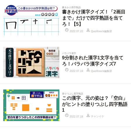
書きかけ四字熟語
書きかけ漢字クイズ！「2画目
まで」だけで四字熟語を当て
ろ！【5】
QuizKnock編集部
2022.07.22
バラバラ漢字
9分割された漢字1文字を当て
ろ！バラバラ漢字クイズ7
QuizKnock編集部
2022.07.19
塗りつぶし四字熟語
この漢字、元の姿は？「空白」
がヒントの塗りつぶし四字熟語
1
チャンイケ
2022.07.18