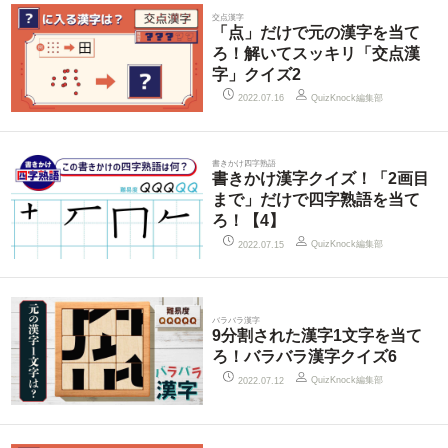
交点漢字
「点」だけで元の漢字を当て
ろ！解いてスッキリ「交点漢
字」クイズ2
QuizKnock編集部
2022.07.16
書きかけ四字熟語
書きかけ漢字クイズ！「2画目
まで」だけで四字熟語を当て
ろ！【4】
QuizKnock編集部
2022.07.15
バラバラ漢字
9分割された漢字1文字を当て
ろ！バラバラ漢字クイズ6
QuizKnock編集部
2022.07.12