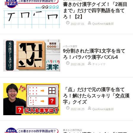
書きかけ漢字クイズ！「2画目
まで」だけで四字熟語を当て
ろ！【2】
QuizKnock編集部
2022.07.01
バラバラ漢字
9分割された漢字1文字を当て
ろ！バラバラ漢字パズル4
チャンイケ
2022.06.28
「点」だけで元の漢字を当て
ろ！解けたらスッキリ「交点漢
字」クイズ
QuizKnock編集部
2022.06.25
書きかけ四字熟語