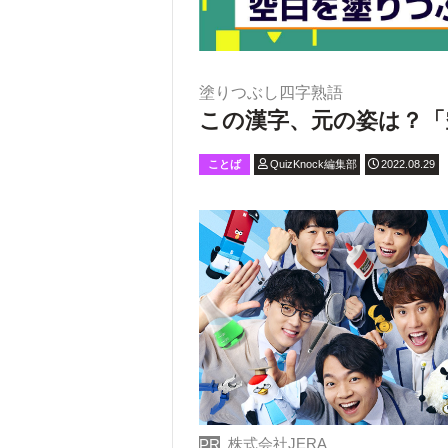
塗りつぶし四字熟語
この漢字、元の姿は？「
ことば
QuizKnock編集部
2022.08.29
株式会社JERA
PR