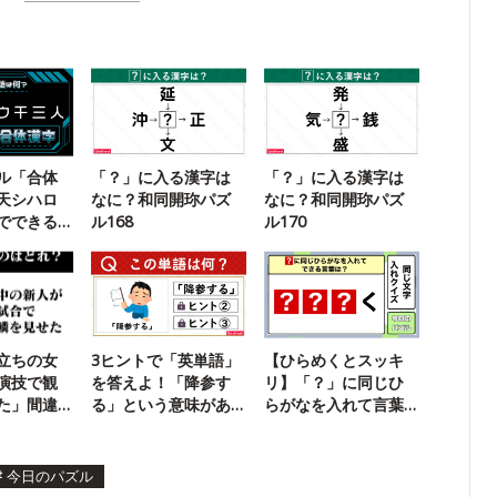
ル「合体
「？」に入る漢字は
「？」に入る漢字は
天シハロ
なに？和同開珎パズ
なに？和同開珎パズ
でできる
ル168
ル170
？
立ちの女
3ヒントで「英単語」
【ひらめくとスッキ
演技で観
を答えよ！「降参す
リ】「？」に同じひ
た」間違
る」という意味があ
らがなを入れて言葉
ります
を作れ！
#
今日のパズル