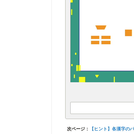
次ページ：
【ヒント】各漢字の