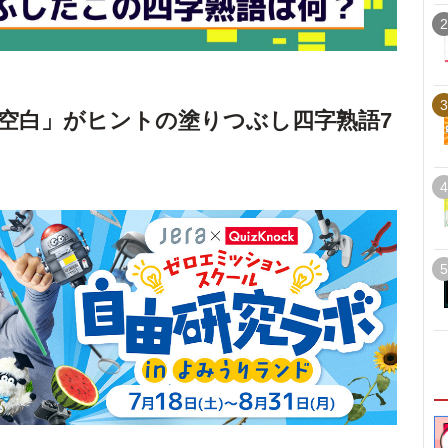
2
3
空白」がヒントの塗りつぶし四字熟語7
4
5