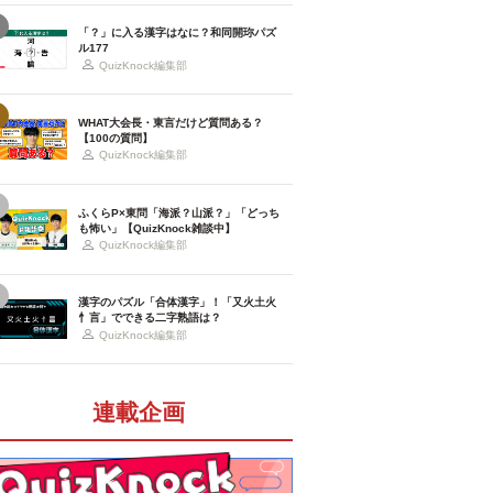
「？」に入る漢字はなに？和同開珎パズ
ル177
QuizKnock編集部
WHAT大会長・東言だけど質問ある？
【100の質問】
QuizKnock編集部
ふくらP×東問「海派？山派？」「どっち
も怖い」【QuizKnock雑談中】
QuizKnock編集部
漢字のパズル「合体漢字」！「又火土火
忄言」でできる二字熟語は？
QuizKnock編集部
連載企画