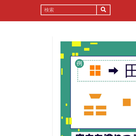
謎解き
コラム
常識
理系