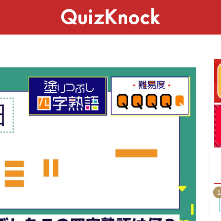
スペシャル
ライフ
ことば
カルチャー
1