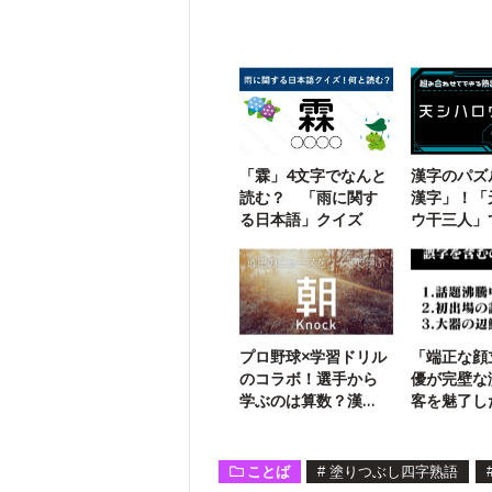
「霖」4文字でなんと
漢字のパズ
読む？ 「雨に関す
漢字」！「
る日本語」クイズ
ウ干三人」
二字熟語は
プロ野球×学習ドリル
「端正な顔
のコラボ！選手から
優が完壁な
学ぶのは算数？漢
客を魅了し
字？
いはどれ？
ことば
#
塗りつぶし四字熟語