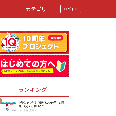
カテゴリ
ログイン
社会
スポーツ
時事ニュース
特集
ランキング
小学生でできる「転がる2つの円」の問
題、あなたは解ける？
木村 真実子