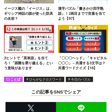
イージス艦の「イージス」は、
漢字パズル「書きかけ四字熟
ギリシア神話の誰が使った防具
語」！2画目までで言葉を当て
の名前？
よう【97】
3ヒントで「英単語」を当て
「〇〇〇ヘッド」「キャピタル
ろ！「困難を乗り越える」とい
〇〇〇」←共通する3文字は？
う意味があります
共通ワードクイズ【16】
ことば
#
ひらがなクロスワード
#
今日のパズル
この記事をSNSでシェア