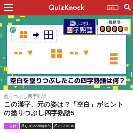
ログイン
塗りつぶし四字熟語
この漢字、元の姿は？「空白」がヒント
の塗りつぶし四字熟語5
ことば
QuizKnock編集部
2022.08.15