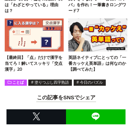
は「わざとやっている」理由
バ」を作れ！一筆書きロングワ
は？
ード7
【最終回】「点」だけで漢字を
英語ネイティブにとっての「一
当てろ！解いてスッキリ「交点
番カッケえ英単語」は何なのか
漢字」20
【調べてみた】
ことば
#
塗りつぶし四字熟語
#
今日のパズル
この記事をSNSでシェア