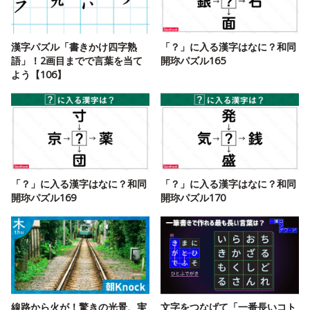
漢字パズル「書きかけ四字熟
「？」に入る漢字はなに？和同
語」！2画目までで言葉を当て
開珎パズル165
よう【106】
「？」に入る漢字はなに？和同
「？」に入る漢字はなに？和同
開珎パズル169
開珎パズル170
線路から火が！驚きの光景、実
文字をつなげて「一番長いコト