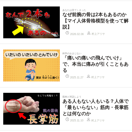
あなたは見てしまった
なぜ前腕の骨は2本もあるのか
【マイ人体骨格模型を使って解
説】
村上アリサ
2026.02.06
科学のおまじない
「痛いの痛いの飛んでいけ」
で、本当に痛みが引くこともあ
る
村上アリサ
2025.11.27
筋肉と対話しよう
ある人もない人もいる？人体で
「最もいらない」筋肉・長掌筋
とは何なのか
村上アリサ
2025.11.10