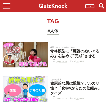
ログイン
TAG
#人体
臓器のぬいぐるみ作ってみた
骨格模型に「臓器のぬいぐる
み」を詰めて“完成”させる
村上アリサ
2026.05.28
ミクロな世界
健康的な肌は酸性？アルカリ
性？「化学×からだの仕組み」
クイズ
村上アリサ
2026.04.07