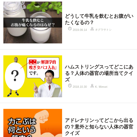
どうして牛乳を飲むとお腹がい
たくなるの？
オグラサトシ
2019.09.14
ハムストリングスってどこにあ
る？人体の器官の場所当てクイ
ズ
2018.10.30
K. Mimori
アドレナリンってどこから出る
の？意外と知らない人体の器官
クイズ