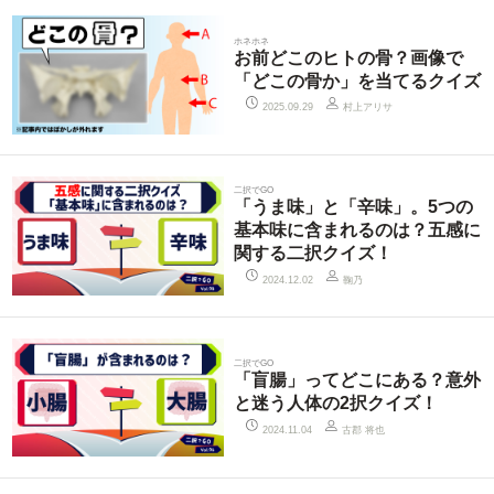
ホネホネ
お前どこのヒトの骨？画像で
「どこの骨か」を当てるクイズ
村上アリサ
2025.09.29
二択でGO
「うま味」と「辛味」。5つの
基本味に含まれるのは？五感に
関する二択クイズ！
鞠乃
2024.12.02
二択でGO
「盲腸」ってどこにある？意外
と迷う人体の2択クイズ！
古郡 将也
2024.11.04