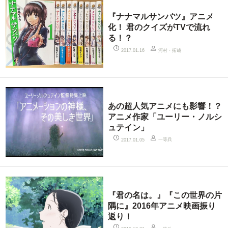
『ナナマルサンバツ』アニメ
化！ 君のクイズがTVで流れ
る！？
河村・拓哉
2017.01.16
あの超人気アニメにも影響！？
アニメ作家「ユーリー・ノルシ
ュテイン」
一等兵
2017.01.05
『君の名は。』『この世界の片
隅に』2016年アニメ映画振り
返り！