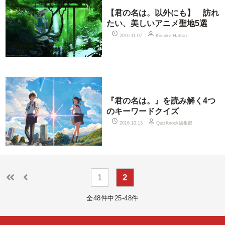
【君の名は。以外にも】 訪れ
たい、美しいアニメ聖地5選
2016.11.07
Kosuke Hattori
『君の名は。』を読み解く4つ
のキーワードクイズ
QuizKnock編集部
2016.10.13
1
2
全48件中25-48件