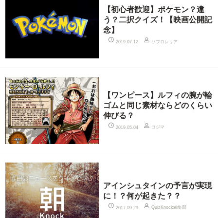
【初心者歓迎】ポケモン？違
う？二択クイズ！【映画公開記
念】
ソフロレリア
2019.07.12
【ワンピース】ルフィの腕が輪
ゴムと同じ素材ならどのくらい
伸びる？
コジマ
2019.05.04
アインシュタインの予言が実現
に！？何が起きた？？
QuizKnock編集部
2017.09.29