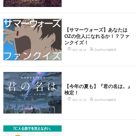
【サマーウォーズ】あなたは
OZの住人になれるか！？ファ
ンクイズ！
QuizKnock編集部
2017.08.16
【今年の夏も】『君の名は。』
検定！
QuizKnock編集部
2017.07.25