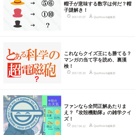
帽子が意味する数字は何だ？帽
子謎解き！
QuizKnock編集部
2017.07.07
これならクイズ王にも勝てる？
マンガの当て字を読め、裏漢
検！
QuizKnock編集部
2017.05.20
ファンなら全問正解あたりま
え？『攻殻機動隊』の雑学クイ
ズ！
QuizKnock編集部
2017.04.12