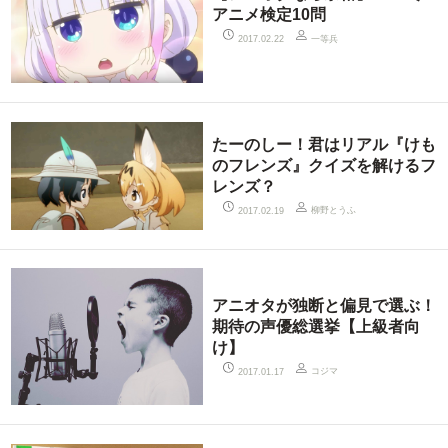
アニメ検定10問
一等兵
2017.02.22
たーのしー！君はリアル『けも
のフレンズ』クイズを解けるフ
レンズ？
柳野とうふ
2017.02.19
アニオタが独断と偏見で選ぶ！
期待の声優総選挙【上級者向
け】
コジマ
2017.01.17