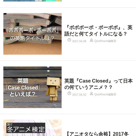
『ボボボーボ・ボーボボ』、英
語だと何てタイトルになる？
QuizKnock編集部
2017.04.08
英題『Case Closed』って日本
の何ていうアニメ？？
QuizKnock編集部
2017.04.02
【アニオタなら余裕】2017冬