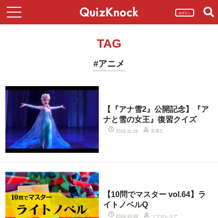
ログイン
TAG
#アニメ
【『アナ雪2』公開記念】『ア
ナと雪の女王』復習クイズ
宮原仁
2019.11.19
【10問でマスター vol.64】ラ
イトノベルQ
ソフロレリア
2019.10.09