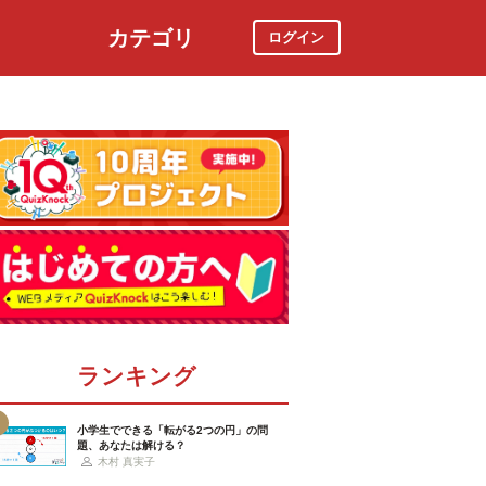
カテゴリ
ログイン
社会
スポーツ
時事ニュース
特集
ランキング
小学生でできる「転がる2つの円」の問
題、あなたは解ける？
木村 真実子