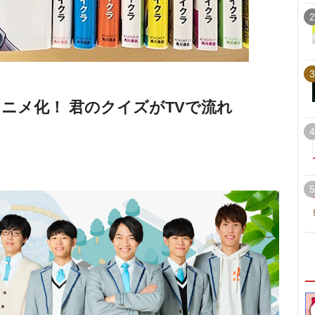
2
3
ニメ化！ 君のクイズがTVで流れ
4
5