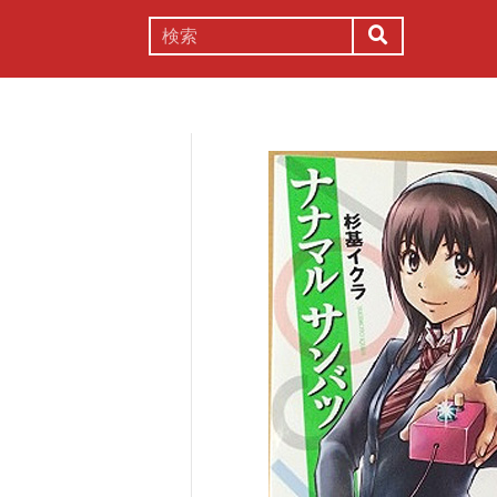
謎解き
コラム
常識
理系