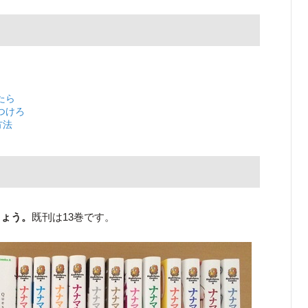
たら
つけろ
方法
しょう。
既刊は13巻です。