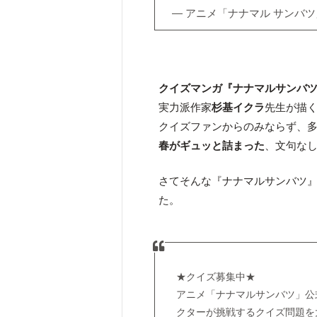
— アニメ「ナナマル サンバツ」公式
クイズマンガ『ナナマルサンバツ
実力派作家
杉基イクラ
先生が描
クイズファンからのみならず、
春がギュッと詰まった
、文句な
さてそんな『ナナマルサンバツ
た。
★クイズ募集中★
アニメ「ナナマルサンバツ」公
クターが挑戦するクイズ問題を