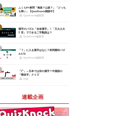
ふくらP×東問「海派？山派？」「どっち
も怖い」【QuizKnock雑談中】
QuizKnock編集部
漢字のパズル「合体漢字」！「又火土火
忄言」でできる二字熟語は？
QuizKnock編集部
「？」に入る漢字はなに？和同開珎パズ
ル176
QuizKnock編集部
「广」←日本では何の漢字？中国語の
「簡体字」クイズ
刈谷
連載企画