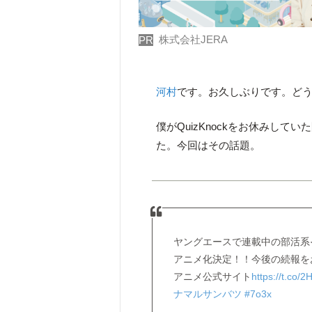
株式会社JERA
PR
河村
です。お久しぶりです。ど
僕がQuizKnockをお休みして
た。今回はその話題。
ヤングエースで連載中の部活系
アニメ化決定！！今後の続報を
アニメ公式サイト
https://t.co
ナマルサンバツ
#7o3x