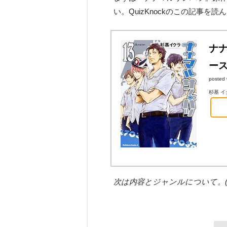
い。QuizKnockのこの記事
ナナ
ース
posted 
杉基 イク
次は内容とジャンルについて。(1/