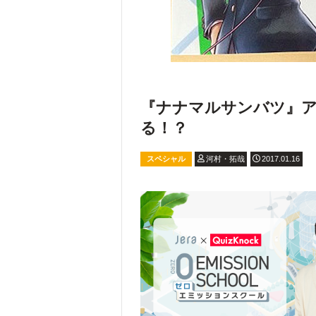
『ナナマルサンバツ』ア
る！？
スペシャル
河村・拓哉
2017.01.16