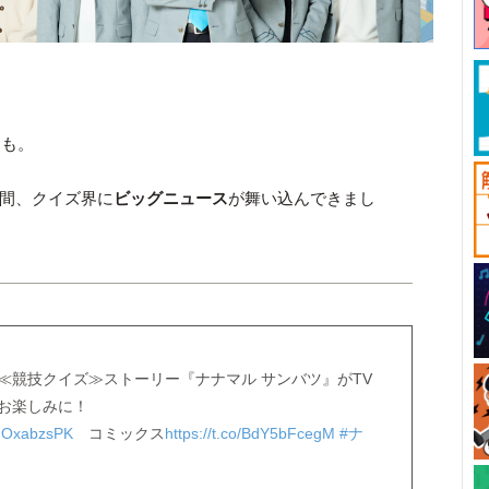
うも。
いた間、クイズ界に
ビッグニュース
が舞い込んできまし
≪競技クイズ≫ストーリー『ナナマル サンバツ』がTV
お楽しみに！
/2HOxabzsPK
コミックス
https://t.co/BdY5bFcegM
#ナ