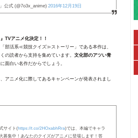
 (@7o3x_anime)
2016年12月19日
』TVアニメ化決定！！
く「部活系≪競技クイズ≫ストーリー」である本作は、
多くの読者から支持を集めています。
文化部のアツい青
しに面白い名作だからでしょう。
』、アニメ化に際してあるキャンペーンが発表されまし
式サイト(
https://t.co/2HOxabhRra
)では、本編でキャラ
大募集中！あなたのクイズがアニメに登場します！答